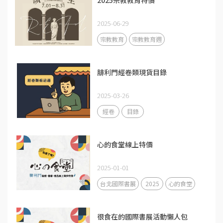
2025-06-29
宗教教育
宗教教育週
腓利門經卷類現貨目錄
2025-03-26
經卷
目錄
心的食堂線上特價
2025-01-01
台北國際書展
2025
心的食堂
很食在的國際書展活動懶人包