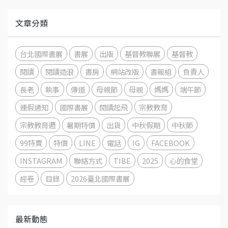
文章分類
台北國際書展
書展
出版
基督教聯展
基督教
閱讀
閱讀造浪
書房
網站改版
書報組
負責人
長老
執事
傳道
母親節
母親
媽媽
端午節
連假通知
國際書展
閱讀起飛
宗教教育
宗教教育週
暑期特價
出貨
中秋假期
中秋節
99特賣
特價
LINE
電話
IG
FACEBOOK
INSTAGRAM
聯絡方式
TIBE
2025
心的食堂
經卷
目錄
2026臺北國際書展
最新動態