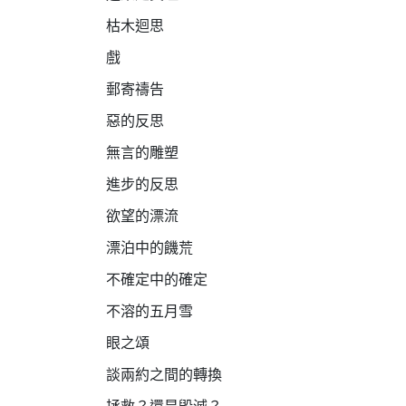
枯木迴思
戲
郵寄禱告
惡的反思
無言的雕塑
進步的反思
欲望的漂流
漂泊中的饑荒
不確定中的確定
不溶的五月雪
眼之頌
談兩約之間的轉換