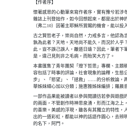
【作者序】
懷著感恩的心動筆來寫作者序，實有豫兮若涉
雜誌上刊登拙作，如今回想起來，都是出於神
（弗二10）因著主耶穌所賞賜的機會，能以
古之賢哲老子，崇尚自然，力戒多言，他認為
孰為此者？天地。天地尚不能久，而況於人乎
此，豈不誤己誤人，離道日遠？因此，筆者下
是，違己見則非之毛病，而貽笑大方了。
本書匯集了青年團契「燈下哲思」專欄、主題
容包括了時事的評論，社會現象的論釋，生態
步」、「慾望」、「拯救」……的分析敘論，
華姊妹細心加以分類；施惠雅姊妹編排；羅晨
一部作品果能被讀者以參與閱讀彷若參與遊戲
的兩面，不管創作時神思泉湧，形而江海之上
的喜樂。美感的浮現，雖各有其獨立的特性，
出的一道彩虹，都能以神的話語作圓心，去辨
的名下，阿門。