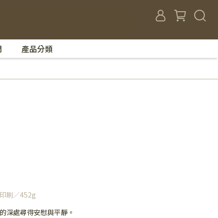
們
產品分類
印刷／452g
的深處尋得安慰與平靜。