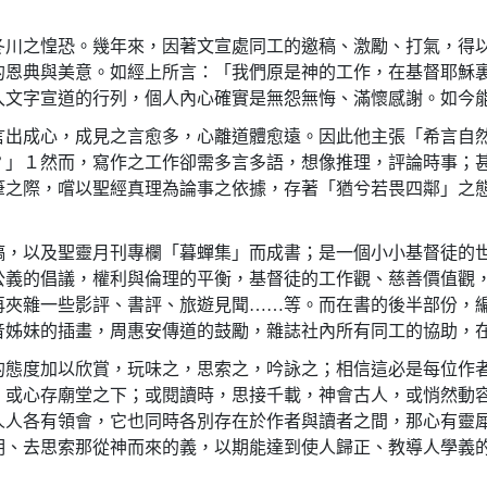
冬川之惶恐。幾年來，因著文宣處同工的邀稿、激勵、打氣，得
的恩典與美意。如經上所言：「我們原是神的工作，在基督耶穌
投入文字宣道的行列，個人內心確實是無怨無悔、滿懷感謝。如今
言出成心，成見之言愈多，心離道體愈遠。因此他主張「希言自
？」１然而，寫作之工作卻需多言多語，想像推理，評論時事；
筆之際，嚐以聖經真理為論事之依據，存著「猶兮若畏四鄰」之
稿，以及聖靈月刊專欄「暮蟬集」而成書；是一個小小基督徒的
公義的倡議，權利與倫理的平衡，基督徒的工作觀、慈善價值觀
再夾雜一些影評、書評、旅遊見聞……等。而在書的後半部份，
音姊妹的插畫，周惠安傳道的鼓勵，雜誌社內所有同工的協助，
的態度加以欣賞，玩味之，思索之，吟詠之；相信這必是每位作
，或心存廟堂之下；或閱讀時，思接千載，神會古人，或悄然動
人人各有領會，它也同時各別存在於作者與讀者之間，那心有靈
明、去思索那從神而來的義，以期能達到使人歸正、教導人學義