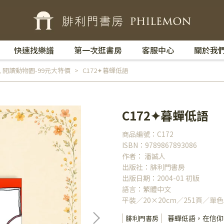
快速找樂譜
第一次逛書房
客服中心
關於我
,
閱讀動物園-99元大特價
C172✦暮蟬低語
C172✦暮蟬低語
商品編號：C172
ISBN：9789867893086
作者： 潘誠人
出版社：腓利門書房
出版日期：2004-01 初版
語言：繁體中文
平裝／20×20cm／251頁／單色
暮蟬低語，在信仰
腓利門書房