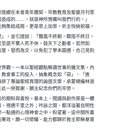
以陸續在本會青年團契、宗教教育及聖靈月刊等
裏造成的……，就是神所預備叫我們行的。」
能夠集結成冊，更是恩上加恩，祈主悅納祝福。
然」，並引證說：「飄風不終朝，驟雨不終日。
甚至語不驚人死不休，鼓天下之動者。若然如
態度，發而為文，以免犯了學未圓通，合己見則
世界觀，一本以聖經觀點解讀世事的雜文集。內
，教會事工的投入，抽象概念如「惡」、「進
編排了專論聖經真理的論道文章。承蒙總編林淑
在此一併致謝，願主紀念你們的辛勞。
者的期盼與喜悅。基本上，閱讀與創作原是一體
容，視通千里之外；吟詠之間，都洋溢著自明性
犀一點通的心領神會之中。盼望著，這中間所畫
的果效。願一切榮耀、能力都歸於救主耶穌基督