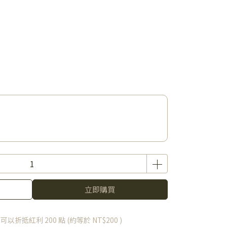
立即購買
 」可以折抵紅利
200
點 (約等於
NT$200
)