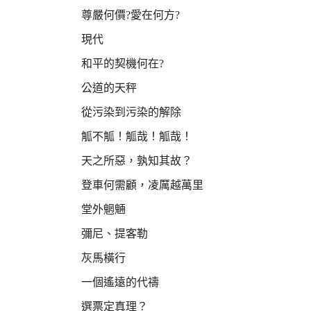
尊嚴何價?愛在何方?
現代
和平的契機何在?
公道的天秤
從污染到污染的解除
觚不觚！觚哉！觚哉！
天之所惡，孰知其故？
登車何需顧，凌厲越萬里
堂外魍魎
彌尼、提客勒
灰馬橫行
一個遙遠的代禱
選票定真理？