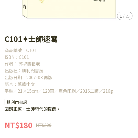
1
/
25
C101✦士師速寫
商品編號：C101
ISBN：C101
作者： 郭祝壽長老
出版社：腓利門書房
出版日期：2007-03 再版
語言：繁體中文
平裝／21×15cm／128頁／單色印刷／2016三版／216g
腓利門書房
回歸正道，士師時代的提醒。
NT$180
NT$200