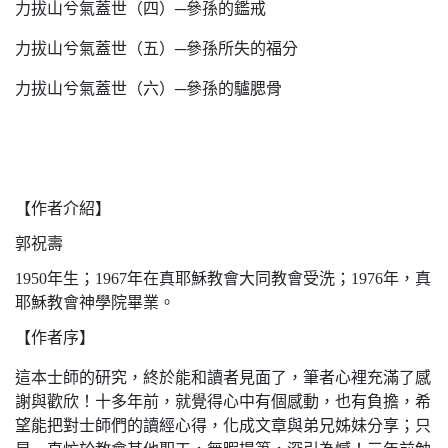
力拔山兮氣蓋世（四）─參孫的鑑戒
力拔山兮氣蓋世（五）─參孫所失的福分
力拔山兮氣蓋世（六）─參孫的驢腮骨
【作者介紹】
郭祝壽
1950年生；1967年在真耶穌教會大同教會受洗；1976年，真
耶穌教會神學院畢業。
【作者序】
這本士師的研究，終於能和讀者見面了，筆者心裡充滿了感
謝與歡欣！十多年前，就覺得心中有個感動，也有負擔，希
望能把對士師們的讀經心得，化成文章與弟兄姊妹分享；只