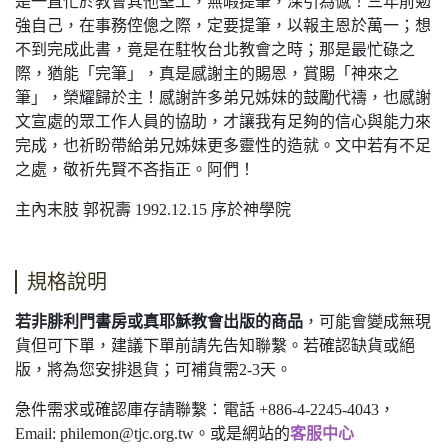
是一直忙於教會其他聖工，無暇提筆，深引為憾！三年前勉
強自己，在事務倥傯之際，定要提筆，以報主恩於萬一；想
不到完成此書，竟是在駐牧台北教會之時；那是最忙碌之
際，猶能「完筆」，真是感謝主的賜恩，賞賜「神來之
筆」，榮耀歸於主！感謝許多弟兄姊妹的鼓勵代禱，也感謝
文宣處的眾工作人員的協助，才讓我有足夠的信心與能力來
完成，也祈盼帶給弟兄姊妹更多靈性的造就。文中若有不足
之處，敬祈先賢不吝指正。阿們！
主內末肢 郭祝壽 1992.12.15 序於神學院
規格說明
若非腓利門書房或真耶穌教會出版的商品
，可能會變成無現
貨但可下單，建議下單前請先告知聯繫。若確認缺貨或絕
版，將為您安排退貨；可補貨需2-3天。
急件需求或確認庫存請聯繫：電話 +886-4-2245-4043，
Email:
philemon@tjc.org.tw
。或是網站的
客服中心