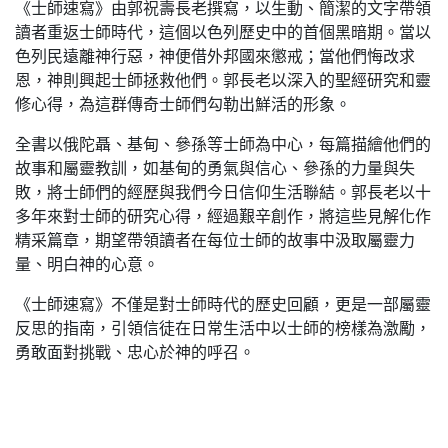
《士師速寫》由郭祝壽長老撰寫，以生動、簡潔的文字帶領
讀者重返士師時代，這個以色列歷史中的首個黑暗期。當以
色列民遠離神行惡，神便借外邦國來懲戒；當他們悔改求
恩，神則興起士師拯救他們。郭長老以深入的聖經研究和靈
修心得，為這群傳奇士師們勾勒出鮮活的形象。
全書以俄陀聶、基甸、參孫等士師為中心，每篇描繪他們的
故事和屬靈教訓，如基甸的勇氣與信心、參孫的力量與失
敗，將士師們的經歷與我們今日信仰生活聯結。郭長老以十
多年來對士師的研究心得，經過艱辛創作，將這些見解化作
精采篇章，期望帶領讀者在每位士師的故事中汲取屬靈力
量、明白神的心意。
《士師速寫》不僅是對士師時代的歷史回顧，更是一部屬靈
反思的指南，引領信徒在日常生活中以士師的榜樣為激勵，
勇敢面對挑戰、忠心於神的呼召。