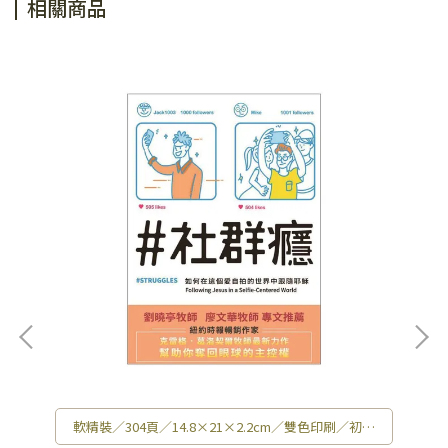
相關商品
軟精裝／304頁／14.8×21×2.2cm／雙色印刷／初版
／441g