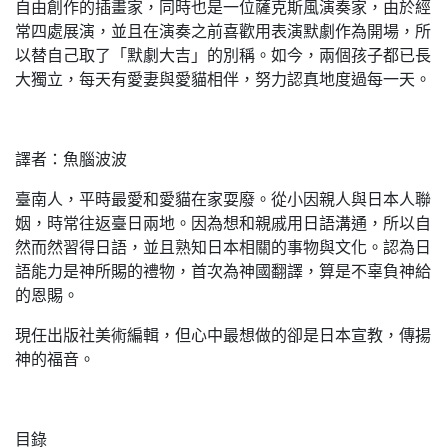
自由創作的插畫家，同時也是一位薩克斯風演奏家，由於經
常四處展演，並且在演奏之前喜歡用表演默劇作為開場，所
以替自己取了「默劇大吉」的別稱。如今，兩個孩子都已長
大獨立，每天有愛妻與愛貓相伴，努力認真地度過每一天。
譯者：魚腦波波
臺南人，平時最愛和愛貓在家耍廢。從小因親人與日本人聯
姻，時常往返臺日兩地。因為想和親戚用日語溝通，所以自
然而然習得日語，並且熟知日本相關的事物與文化。認為日
語能力是神所賜的禮物，首次為神國翻譯，算是不辜負神給
的恩賜。
現任出版社美術編輯，但心中最想做的卻是日本宣教，傳揚
神的福音。
目錄