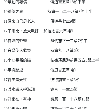
09辛勤的報償 傳道書五章18節下半
10斜倚之妻 詩篇一百二十八篇3節上半
11原來自己是老人 傳道書七章9節
12不用比，放大就好 加拉太書六章4節
13自卑的蟑螂 歷代志下十二章7節中
14音樂使人歡樂 詩篇九十八篇6節
15小心暴衝的貓 帖撒羅尼迦前書五章3節上半
16事與願違 傳道書五章3節
17愛美是天性 彼得前書三章3節
18淚水讓人得滋潤 箴言十一章25節
19好家在，有神 詩篇一百一十八篇13節
20我也要～喵 詩篇一百二十六篇2節