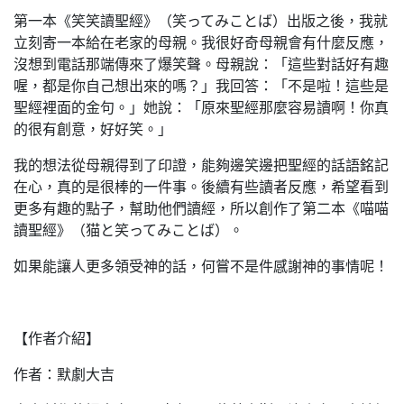
第一本《笑笑讀聖經》（笑ってみことば）出版之後，我就
立刻寄一本給在老家的母親。我很好奇母親會有什麼反應，
沒想到電話那端傳來了爆笑聲。母親說：「這些對話好有趣
喔，都是你自己想出來的嗎？」我回答：「不是啦！這些是
聖經裡面的金句。」她說：「原來聖經那麼容易讀啊！你真
的很有創意，好好笑。」
我的想法從母親得到了印證，能夠邊笑邊把聖經的話語銘記
在心，真的是很棒的一件事。後續有些讀者反應，希望看到
更多有趣的點子，幫助他們讀經，所以創作了第二本《喵喵
讀聖經》（猫と笑ってみことば）。
如果能讓人更多領受神的話，何嘗不是件感謝神的事情呢！
【作者介紹】
作者：默劇大吉