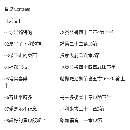
目錄Contents
【前言】
01你是獨特的 以賽亞書四十三章4節上半
02厲害了，我的神 詩篇二十二篇10節
03帶不走的東西 提摩太前書六章7節
04神都記得 以賽亞書四十四章21節下半
05常常喜樂 帖撒羅尼迦前書五章16～18節上
半
06有比平時多 哥林多後書十章12節下半
07愛是永不止息 耶利米書三十一章3節
08說好的蛋包飯呢？ 路加福音十一章12節