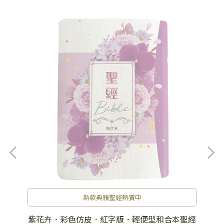
新款典雅聖經熱賣中
聖經
紫花卉．彩色仿皮．紅字版．輕便型和合本聖經