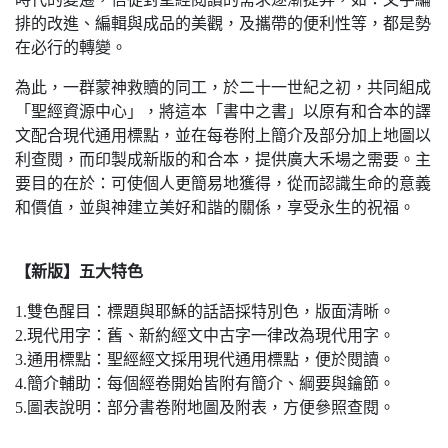
排的改進、編輯與成品的美觀，及攜帶的便利性等，都是勢
在必行的轉變。
為此，一群蒙神救贖的同工，於二十一世紀之初，共同組成
「聖經資源中心」，將這本「書中之書」以原有和合本的譯
文配合現代通用標點，並在每卷附上簡介及部分加上地圖以
利查閱，而印製成新版的和合本，提供廣大禾場之需要。主
要目的在於：可使個人更簡易地獲得，從而認識生命的意義
和價值，並與神建立美好和諧的關係，享受永生的祝福。
【新版】五大特色
1.雙色醒目：標題與耶穌的話語採特別色，版面清晰。
2.現代用字：舊、新約經文中古字一律改為現代用字。
3.通用標點：聖經經文採用現代通用標點，便於閱讀。
4.簡介輔助：每個經卷開始皆附有簡介、綱要與鑰節。
5.圖表說明：部分書卷附地圖及附表，方便參照查閱。