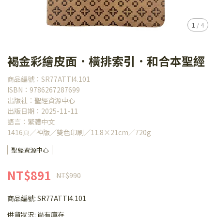
1
/
4
褐金彩繪皮面．橫排索引．和合本聖經
商品編號：SR77ATTI4.101
ISBN：9786267287699
出版社：聖經資源中心
出版日期：2025-11-11
語言：繁體中文
1416頁／神版／雙色印刷／11.8×21cm／720g
聖經資源中心
NT$891
NT$990
商品編號:
SR77ATTI4.101
供貨狀況:
尚有庫存