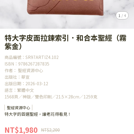
1
/
4
特大字皮面拉鍊索引．和合本聖經（霧
紫金）
商品編號：SR97ARTIZ4.102
ISBN：9786267287835
作者： 聖經資源中心
出版社：華宣
出版日期：2026-03-12
語言：繁體中文
1568頁／神版／雙色印刷／21.5×28cm／1259克
聖經資源中心
特大字的首選聖經，讓老花得看見！
NT$1,980
NT$2,200