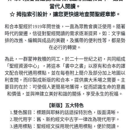
當代人閱讀。
☆ 拇指索引設計，讓您更快速地查閱聖經章節。
和合本聖經於1919年問世後，一直為眾教會廣泛使用。隨著
時代的變遷，信徒對聖經閱讀的需求逐漸提昇，如：文字編
排的改進、編輯與成品的美觀，及攜帶的便利性等，都是勢
在必行的轉變。
為此，一群蒙神救贖的同工，於二十一世紀之初，共同組成
「聖經資源中心」，將這本「書中之書」以原有和合本的譯
文配合現代通用標點，並在每卷附上簡介及部分加上地圖以
利查閱，而印製成新版的和合本，提供廣大禾場之需要。主
要目的在於：可使個人更簡易地獲得，從而認識生命的意義
和價值，並與神建立美好和諧的關係，享受永生的祝福。
【新版】五大特色
1.雙色醒目：標題與耶穌的話語採特別色，版面清晰。
2.現代用字：舊、新約經文中古字一律改為現代用字。
3.通用標點：聖經經文採用現代通用標點，便於閱讀。