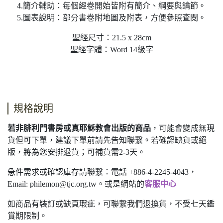
4.簡介輔助：每個經卷開始皆附有簡介、綱要與鑰節。
5.圖表說明：部分書卷附地圖及附表，方便參照查閱。
聖經尺寸：21.5 x 28cm
聖經字體：Word 14級字
規格說明
若非腓利門書房或真耶穌教會出版的商品
，可能會變成無現
貨但可下單，建議下單前請先告知聯繫。若確認缺貨或絕
版，將為您安排退貨；可補貨需2-3天。
急件需求或確認庫存請聯繫：電話 +886-4-2245-4043，
Email:
philemon@tjc.org.tw
。或是網站的
客服中心
如商品有裝訂或缺頁瑕疵，可聯繫我們退換貨，不受七天鑑
賞期限制。