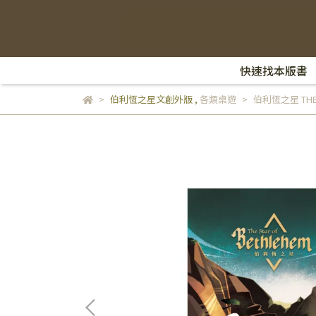
快速找本版書
伯利恆之星文創外版
,
各類桌遊
伯利恆之星 THE S