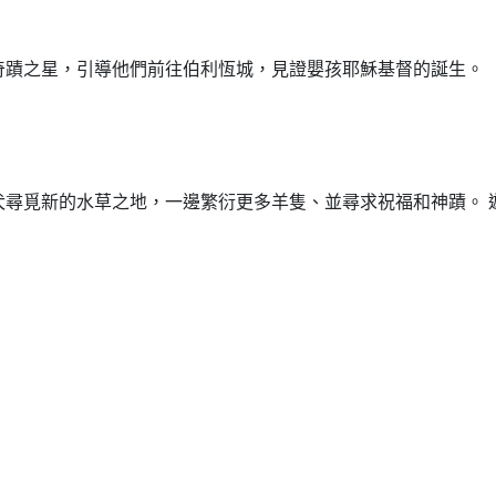
奇蹟之星，引導他們前往伯利恆城，見證嬰孩耶穌基督的誕生。
犬尋覓新的水草之地，一邊繁衍更多羊隻、並尋求祝福和神蹟。 