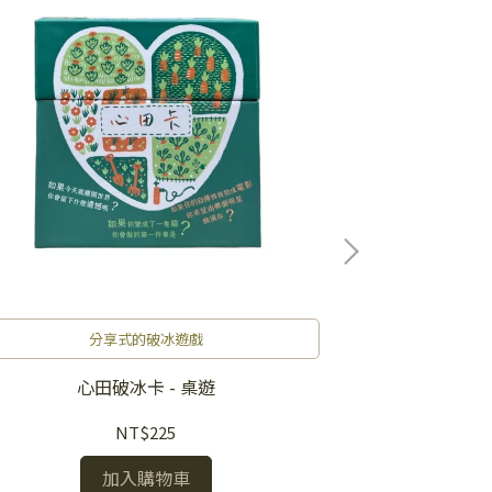
分享式的破冰遊戲
玩法如
心田破冰卡 - 桌遊
九N生存
NT$225
加入購物車