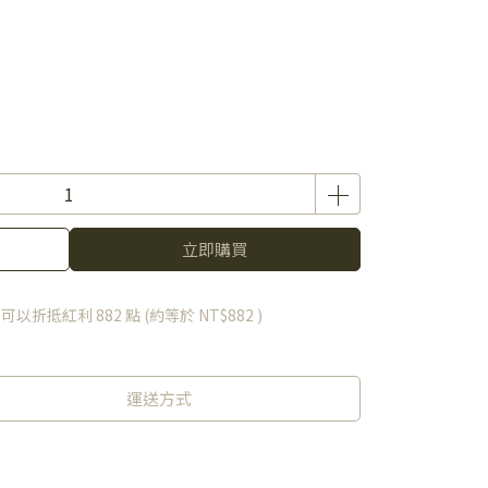
立即購買
 」可以折抵紅利
882
點 (約等於
NT$882
)
運送方式