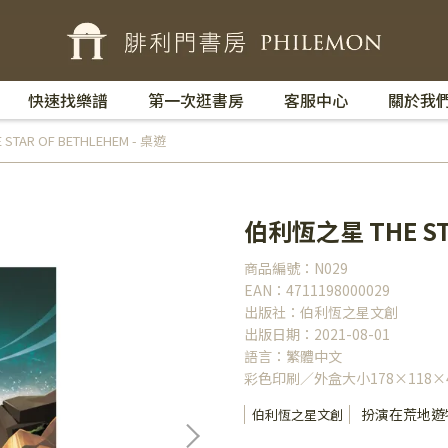
快速找樂譜
第一次逛書房
客服中心
關於我
TAR OF BETHLEHEM - 桌遊
伯利恆之星 THE STA
商品編號：N029
EAN：4711198000029
出版社：伯利恆之星文創
出版日期：2021-08-01
語言：繁體中文
彩色印刷／外盒大小178×118×4
扮演在荒地遊
伯利恆之星文創