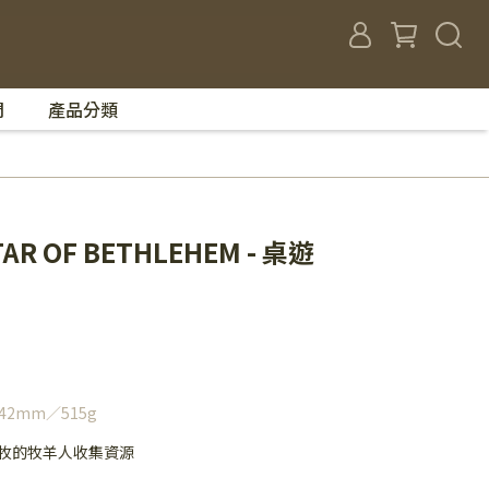
們
產品分類
R OF BETHLEHEM - 桌遊
2mm／515g
牧的牧羊人收集資源