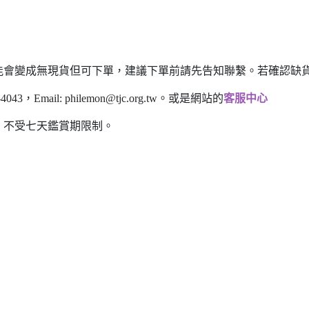
能會變成無現貨但可下單，建議下單前請先告知聯繫。若確認缺貨
43，Email:
philemon@tjc.org.tw
。或是網站的
客服中心
，不受七天鑑賞期限制。