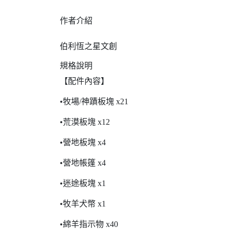
作者介紹
伯利恆之星文創
規格說明
【配件內容】
•牧場/神蹟板塊 x21
•荒漠板塊 x12
•營地板塊 x4
•營地帳篷 x4
•迷途板塊 x1
•牧羊犬幣 x1
•綿羊指示物 x40