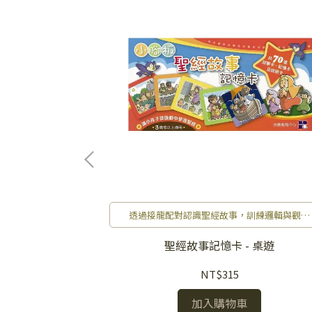
信仰反思
透過接龍配對認識聖經故事，訓練邏輯與觀察
力。
 - 桌遊
聖經故事記憶卡 - 桌遊
NT$315
加入購物車