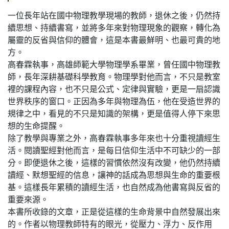
一位長年站在國中物理教學現場的教師，退休之後，仍然持
續思想、持續書寫，並將多年來對物理現象的觀察，轉化為
屬靈的反省與信仰的體會，這是本書最鮮明、也最可貴的地
方。
高春霖執事，高雄師範大學物理學系畢業，曾任國中物理教
師，長年深耕基礎科學教育。物理學對他而言，不只是教室
裡的課程內容，也不只是公式、定律與實驗，更是一扇認識
世界秩序的窗口。正因為多年與物理為伍，他在受造世界的
規律之中，看見的不只是知識的架構，更是值得人停下來思
想的生命提醒。
除了教學與專業之外，高春霖執事多年來也十分重視讀經生
活。閱讀聖經對他而言，是每日信仰生活中不可缺少的一部
分。即便退休之後，這樣的習慣依然沒有改變，他仍然持續
讀經、默想聖經的信息，讓神的話成為思想與生命的重要根
基。這樣長年累積的讀經生活，也自然成為他書寫與反省的
重要來源。
本書所收錄的文章，正是從這樣的生命背景中自然發展出來
的。作者以物理教師特有的眼光，從壓力、浮力、反作用