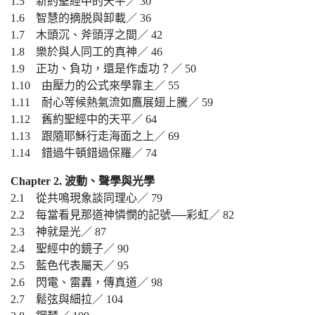
1.5 新約聖經中的天平／ 30
1.6 智慧的摘脱與卸載／ 36
1.7 木頭沉、斧頭浮之間／ 42
1.8 樂於與人同工的真神／ 46
1.9 正功、負功，還是作虛功？／ 50
1.10 由壓力的公式來學靠主／ 55
1.11 耐心等候熱氣流如鷹展翅上騰／ 59
1.12 舊約聖經中的天平／ 64
1.13 跟隨耶穌行走海面之上／ 69
1.14 錯過牛頓錯過保羅／ 74
Chapter 2. 波動、聲學與光學
2.1 從共鳴現象談同理心／ 79
2.2 每當看見那道神憐憫的記號──彩虹／ 82
2.3 神就是光／ 87
2.4 聖經中的鏡子／ 90
2.5 藍色代表屬天／ 95
2.6 閃電、雷轟，傳真道／ 98
2.7 鬆弦與細拉／ 104