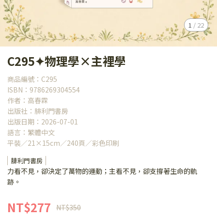
1
/
22
C295✦物理學×主裡學
商品編號：C295
ISBN：9786269304554
作者：高春霖
出版社：腓利門書房
出版日期：2026-07-01
語言：繁體中文
平裝／21×15cm／240頁／彩色印刷
腓利門書房
力看不見，卻決定了萬物的運動；主看不見，卻支撐著生命的軌
跡。
NT$277
NT$350