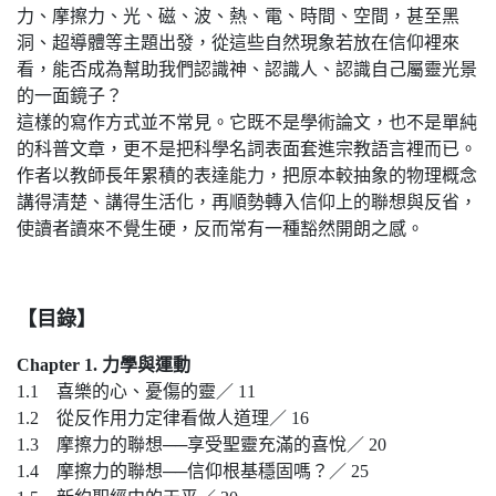
力、摩擦力、光、磁、波、熱、電、時間、空間，甚至黑
洞、超導體等主題出發，從這些自然現象若放在信仰裡來
看，能否成為幫助我們認識神、認識人、認識自己屬靈光景
的一面鏡子？
這樣的寫作方式並不常見。它既不是學術論文，也不是單純
的科普文章，更不是把科學名詞表面套進宗教語言裡而已。
作者以教師長年累積的表達能力，把原本較抽象的物理概念
講得清楚、講得生活化，再順勢轉入信仰上的聯想與反省，
使讀者讀來不覺生硬，反而常有一種豁然開朗之感。
【目錄】
Chapter 1. 力學與運動
1.1 喜樂的心、憂傷的靈／ 11
1.2 從反作用力定律看做人道理／ 16
1.3 摩擦力的聯想──享受聖靈充滿的喜悅／ 20
1.4 摩擦力的聯想──信仰根基穩固嗎？／ 25