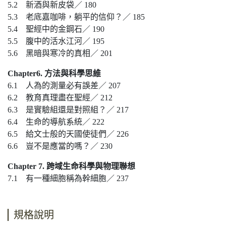
5.2 新酒與新皮袋／ 180
5.3 老底嘉咖啡，躺平的信仰？／ 185
5.4 聖經中的金鋼石／ 190
5.5 腹中的活水江河／ 195
5.6 黑暗與寒冷的真相／ 201
Chapter6. 方法與科學思維
6.1 人為的測量必有誤差／ 207
6.2 教育真理盡在聖經／ 212
6.3 是實驗組還是對照組？／ 217
6.4 生命的導航系統／ 222
6.5 給文士般的天國使徒們／ 226
6.6 豈不是應當的嗎？／ 230
Chapter 7. 跨域生命科學與物理聯想
7.1 有一種細胞稱為幹細胞／ 237
規格說明