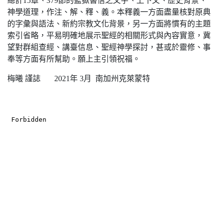
總計15章、379節的監獄書信之文字、上下文、歷史背景、
神學道理，作注、解、釋、義。本釋義一方面盡量核對原典
的字彙與語法、新約宗教文化背景，另一方面將慣有的主題
索引省略，平易明確地展示聖經的相關形式與內容實意，冀
望對群組查經、講臺信息、聖經神學探討，甚或於靈修、事
奉等方面有所幫助。願上主引領祝福。
梅曦 謹誌 2021年 3月 南加州克萊蒙特