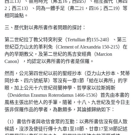
西三13）、善用時光（弗五16；西四5）、相互擔代（弗四
2；西三13）、同為一體手足（弗二21，四16；西二19）等
相同論點。
三、歷代對以弗所書作者問題的探討：
第二世紀拉丁教父特突利安（Tertullian 約155-240）、第三
世紀亞力山太的革利免（Clement of Alexandria 150-215）在
內的早期教父，及第二世紀的馬吉安經典（Marcion
Canon），均認定以弗所書的作者是保羅。
然而，公元第四世紀以前的聖經抄本（亞力山大抄本、梵蒂
岡抄本、四六號紙草）等沒有一章1節「給在以弗所」的字
眼，加上公元十六世紀荷蘭神學、哲學家以拉斯姆斯
（Desiderius Erasmus Roterodamus 1466-1536）首先由本書的
風格主張出於他人的手筆，隨著，十八、九世紀及至今日主
張非保羅作品的學者，為數頗多，其論據歸納如下：
（1）書信作者與收信會眾的互動：以弗所書信沒有個人致
候語，沒涉及使徒行傳十九章1至10節、廿章17至38節記述