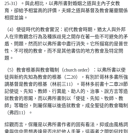
25-31）。與此相比，以弗所書對婚姻之道與主內子女教
育，卻給予相當高的評價，夫婦之道與基督及教會屬靈關係
相提並論。
（4）使徒時代的教會實況：初代教會時期，猶太人與外邦
人在宗教觀念行為及種族歧見之間存在著一些不可避免的矛
盾、問題，然而於以弗所書中盡行消失。它所描寫的是普世
性、不可視的教會，而不是其他書信的地方教會及特定問
題。
（5）教會根基與教會職制（church order）：以弗所書以使
徒與新約先知為教會的根基（二20），有別於哥林多書所強
調基督是教會的根基（林前三11）。哥林多前書十二章28節
記使徒、先知、教師、行異能、助人的、治事、說方言等造
就教會的恩賜，而以弗所書則以「使徒、先知、牧師、教
師」等職份，則屬保羅以後造就教會，成全聖徒的教會職制
（弗四11）。
綜觀而言，保羅是以弗所書作者的固有看法，抑或由風格詞
彙與信中思想表達是否出於他人手筆，這兩者之間如何找到