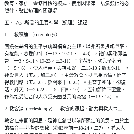
教育、家訓、靈修目標的模式，使用因果律、語氣強化的必
然律，點出道理的關鍵處。
五、 以弗所書的重要神學（道理）課題
1. 救贖論 （soteriology）
圍繞在基督的生平事功與福音為主題，以弗所書提起榮耀、
有權能、慈愛的神（一17、19-21，二4-8），祂的奧秘即基
督（一3、9-11、19-23，三3-11）：主赦罪、賜兒子名分
（一5、6），使人稱義，與神和好（二13-18；羅五9-11）。
神愛世人（五2；加二20），主愛教會、捨己為贖價，開了
得救門路（五2, 25；參閱來十19-22）。主嘗了死味，卻復
活、升天（一20-22，二6，四8、10），五旬節降下聖靈，
作為接受福音的人承受天國基業的憑據（一13、14）。
2 救會論 (ecclesiology) ──教會的源起、動力與救人事工
教會在末期的開展，是神在創世以前所豫定的美意。由於主
的福音──基督的奧秘（參閱林前一18-24，二7），猶太人