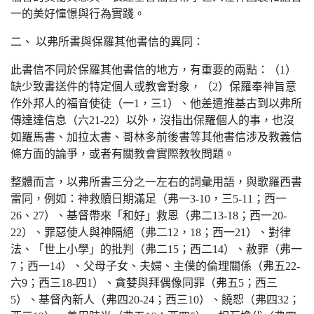
一的美好憧憬與行為實踐。
二、 以弗所書與保羅其他書信的異同：
此書信不同於保羅其他書信的地方，有重要的兩點：（1）
缺少致書送件的特定個人或教會對象，（2）保羅奉神旨意
作外邦人的福音使徒（一1，三1）、他差遣推基古到以弗所
傳達達信息（六21-22）以外，沒指出保羅個人的事，也沒
如羅馬書、加拉太書、哥林多前後書等其他書信涉及教義信
條方面的論爭，或者有關教會實際教牧問題。
整體而言，以弗所書三分之一左右的詞彙用語，與歌羅西書
雷同，例如：神救贖日期滿足（弗一3-10，三5-11；西一
26、27）、基督帶來「和好」救恩（弗二13-18；西一20-
22）、罪惡使人與神隔絕（弗二12，18；西一21）、對律
法、「世上小學」的批判（弗二15；西二14）、赦罪（弗一
7；西一14）、父母子女、夫婦、主僕的倫理關係（弗五22-
六9；西三18-四1）、貪婪與拜偶像同罪（弗五5；西三
5）、基督內新人（弗四20-24；西三10）、饒恕（弗四32；