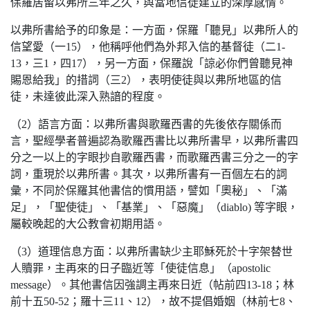
保羅居留以弗所三年之久，與當地信徒建立的深厚感情。
以弗所書給予的印象是：一方面，保羅「聽見」以弗所人的
信望愛（一15），他稱呼他們為外邦入信的基督徒（二1-
13，三1，四17），另一方面，保羅說「諒必你們曾聽見神
賜恩給我」的措詞（三2），表明使徒與以弗所地區的信
徒，未達彼此深入熟諳的程度。
（2）語言方面：以弗所書與歌羅西書的先後依存關係而
言，聖經學者普遍認為歌羅西書比以弗所書早，以弗所書四
分之一以上的字眼抄自歌羅西書，而歌羅西書三分之一的字
詞，重現於以弗所書。其次，以弗所書有一百個左右的詞
彙，不同於保羅其他書信的慣用語，譬如「奧秘」、「滿
足」，「聖使徒」、「基業」、「惡魔」（diablo) 等字眼，
屬較晚起的大公教會初期用語。
（3）道理信息方面：以弗所書缺少主耶穌死於十字架替世
人贖罪，主再來的日子臨近等「使徒信息」（apostolic
message）。其他書信因強調主再來日近（帖前四13-18；林
前十五50-52；羅十三11、12），故不提倡婚姻（林前七8、