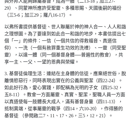
與外邦人能夠歸屬基督，成為一體（二13-18；加三27-
29）、同蒙神所應許受聖靈、多種恩賜、天國後嗣的福份
（三5-6；加三29；羅八16-17）。
以弗所書提供基督徒、世人聯屬於神的神人合一、人人和諧
之理想圖。為了要達到如此合一和諧的地步，本書信提出七
個「一」的條件：一信（一個共信的得救福音、真道信
仰）、一洗（一個有赦罪重生功效的洗禮）、一靈（同受聖
靈），以達一體（同一個基督身體──普遍性的教會），共
享一主、一父、一望的恩典與榮耀。
3. 基督徒倫理生活：連結在主身體的信徒，應棄絕世俗，脫
離情慾惡行，同時表現出實在的公義與聖潔（四22-24）。
如此好行為，愛心實踐，即配稱為光明的子女（四25-32，
五8-11）。教會一方面屬靈、真實、聖潔，聖職人員一方面
以真道使每一肢體長大成人，滿有基督身量（四11-13），
抵制異端，從事屬靈的戰爭（四14，六10-20），作得勝的
基督徒 （參閱啟二7、11、17、26，三5，12，21）。