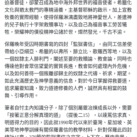
迫基督徒，卻蒙召成為地中海外邦世界的福音使者。希臘化
文化與猶太教門的專精涵養，主基督耶穌的啟示，加上宣教
牧養的實際經驗，使得保羅淋漓盡致地將神愛世人，差遣神
的兒子執行十字架救贖事功，以及自己為福音事工勞苦犧
牲，榮耀神的僕役精神公諸於世，燦然發光，千古不渝。
保羅晚年受囚時期書寫的四封「監獄書信」，由同工信差使
帶給小亞細亞、希臘的以弗所、腓立比、歌羅西等地，以及
一個奴隸主人腓利門，闡述至要的救贖論、教會論，同時也
傳達他對會眾信望愛的實質長進，教會如何處理內外危機，
以及如何善待一個叛離卻歸主的奴隸之代禱、祈求，期望。
如此充滿歷史及神學意義的信息，對於今日掌握得救要道，
追求屬靈知識，致力道德修養的人們，誠然具有相當的鼓
舞、引導作用。
筆者自忖主內知識分子，除了個別屬靈冶煉成長以外，需要
「按著正意分解真理的道」（提後二15），以達篤信求真、
明道得力的目的，因此就1990年代以來於臺灣、星加坡、英
美等地神學訓練有關保羅書信的教學材料，針對保羅此四封