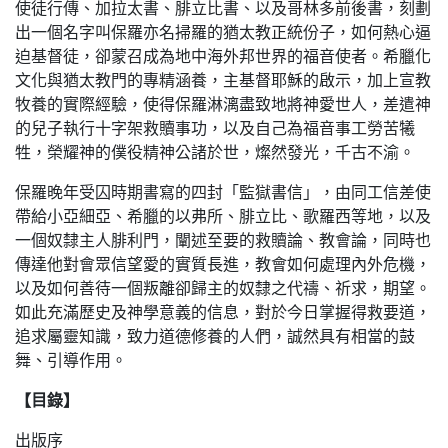
使徒行傳、加拉太書、腓立比書、以及哥林多前後書，刻劃
出一個名字叫保羅亦名掃羅的猶太教正統份子，如何熱心逼
迫基督徒，卻蒙召成為地中海外邦世界的福音使者。希臘化
文化與猶太教門的專精涵養，主基督耶穌的啟示，加上宣教
牧養的實際經驗，使得保羅淋漓盡致地將神愛世人，差遣神
的兒子執行十字架救贖事功，以及自己為福音事工勞苦犧
牲，榮耀神的僕役精神公諸於世，燦然發光，千古不渝。
保羅晚年受囚時期書寫的四封「監獄書信」，由同工信差使
帶給小亞細亞、希臘的以弗所、腓立比、歌羅西等地，以及
一個奴隸主人腓利門，闡述至要的救贖論、教會論，同時也
傳達他對會眾信望愛的實質長進，教會如何處理內外危機，
以及如何善待一個叛離卻歸主的奴隸之代禱、祈求，期望。
如此充滿歷史及神學意義的信息，對於今日掌握得救要道，
追求屬靈知識，致力道德修養的人們，誠然具有相當的鼓
舞、引導作用。
【目錄】
出版序