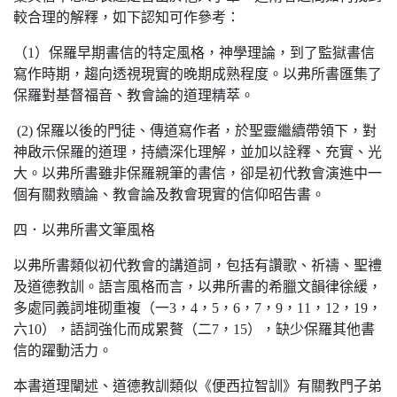
較合理的解釋，如下認知可作參考：
（1）保羅早期書信的特定風格，神學理論，到了監獄書信
寫作時期，趨向透視現實的晚期成熟程度。以弗所書匯集了
保羅對基督福音、教會論的道理精萃。
(2) 保羅以後的門徒、傳道寫作者，於聖靈繼續帶領下，對
神啟示保羅的道理，持續深化理解，並加以詮釋、充實、光
大。以弗所書雖非保羅親筆的書信，卻是初代教會演進中一
個有關救贖論、教會論及教會現實的信仰昭告書。
四．以弗所書文筆風格
以弗所書類似初代教會的講道詞，包括有讚歌、祈禱、聖禮
及道德教訓。語言風格而言，以弗所書的希臘文韻律徐緩，
多處同義詞堆砌重複（一3，4，5，6，7，9，11，12，19，
六10），語詞強化而成累贅（二7，15），缺少保羅其他書
信的躍動活力。
本書道理闡述、道德教訓類似《便西拉智訓》有關教門子弟