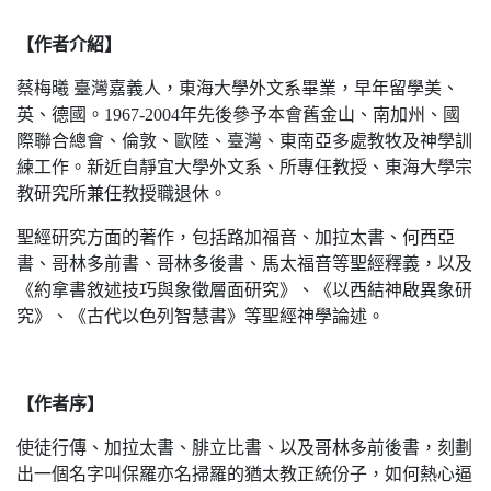
【作者介紹】
蔡梅曦 臺灣嘉義人，東海大學外文系畢業，早年留學美、
英、德國。1967-2004年先後參予本會舊金山、南加州、國
際聯合總會、倫敦、歐陸、臺灣、東南亞多處教牧及神學訓
練工作。新近自靜宜大學外文系、所專任教授、東海大學宗
教研究所兼任教授職退休。
聖經研究方面的著作，包括路加福音、加拉太書、何西亞
書、哥林多前書、哥林多後書、馬太福音等聖經釋義，以及
《約拿書敘述技巧與象徵層面研究》、《以西結神啟異象研
究》、《古代以色列智慧書》等聖經神學論述。
【作者序】
使徒行傳、加拉太書、腓立比書、以及哥林多前後書，刻劃
出一個名字叫保羅亦名掃羅的猶太教正統份子，如何熱心逼