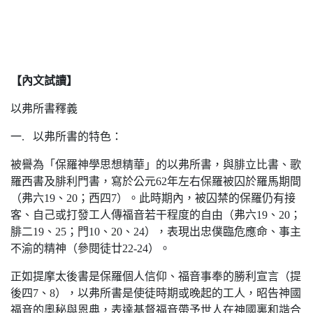
【內文試讀】
以弗所書釋義
一. 以弗所書的特色：
被譽為「保羅神學思想精華」的以弗所書，與腓立比書、歌
羅西書及腓利門書，寫於公元62年左右保羅被囚於羅馬期間
（弗六19、20；西四7）。此時期內，被囚禁的保羅仍有接
客、自己或打發工人傳福音若干程度的自由（弗六19、20；
腓二19、25；門10、20、24），表現出忠僕臨危應命、事主
不渝的精神（參閱徒廿22-24）。
正如提摩太後書是保羅個人信仰、福音事奉的勝利宣言（提
後四7、8），以弗所書是使徒時期或晚起的工人，昭告神國
福音的奧秘與恩典，表達基督福音帶予世人在神國裏和諧合