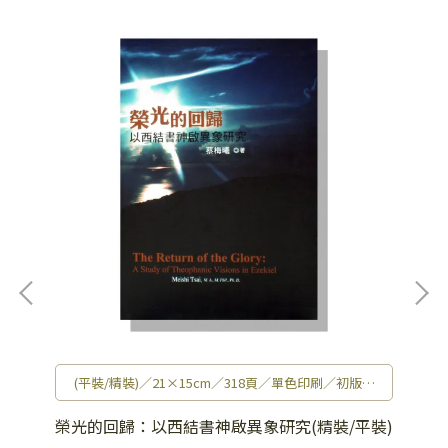
(平裝/精裝)／21×15cm／318頁／單色印刷／初版／
430g
榮光的回歸：以西結書神啟異象研究(精裝/平裝)