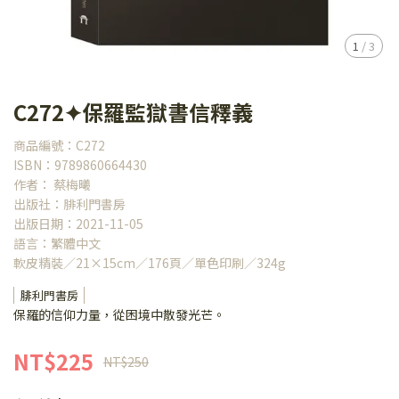
1
/
3
C272✦保羅監獄書信釋義
商品編號：C272
ISBN：9789860664430
作者： 蔡梅曦
出版社：腓利門書房
出版日期：2021-11-05
語言：繁體中文
軟皮精裝／21×15cm／176頁／單色印刷／324g
腓利門書房
保羅的信仰力量，從困境中散發光芒。
NT$225
NT$250