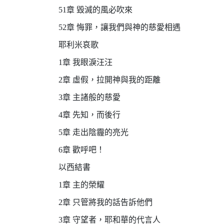
51章 毀滅的風必吹來
52章 悔罪，讓我們與神的慈愛相遇
耶利米哀歌
1章 我眼淚汪汪
2章 虛假，拉開神與我的距離
3章 主諸般的慈愛
4章 先知，而後行
5章 走出陰霾的亮光
6章 歡呼吧！
以西結書
1章 主的榮耀
2章 只管將我的話告訴他們
3章 守望者，耶和華的代言人