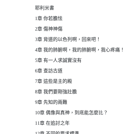
耶利米書
1章 你若膽怯
2章 傷神神傷
3章 背道的以色列啊，回來吧！
4章 我的肺腑啊，我的肺腑啊，我心疼痛！
5章 有一人求誠實沒有
6章 查訪古道
7章 這些是主的殿
8章 我們要剛強壯膽
9章 先知的兩難
10章 偶像與真神，到底能怎麼比？
11章 在追討之年
12章 不同的要求標準