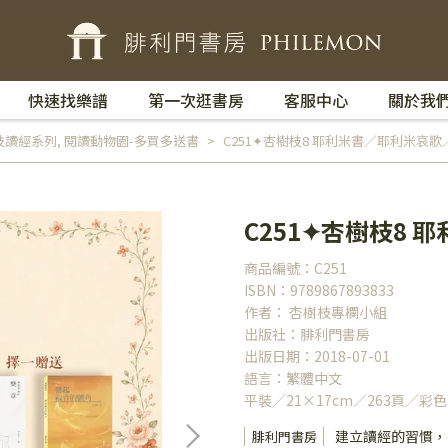
快速找樂譜
第一次逛書房
客服中心
關於我
枝讀經系列
,
閱讀動物園-多買多送書
C251✦杏樹枝8 耶利米書／耶利米哀
C251✦杏樹枝8
商品編號：C251
ISBN：9789867893833
作者： 杏樹枝專欄小組
出版社：腓利門書房
出版日期：2018-07-01
語言：繁體中文
平裝／21×17cm／263頁／彩色
建立讀經的習慣，
腓利門書房