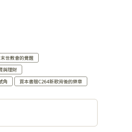
03末世教會的覺醒
投資與理財
號角
買本書贈C264新歌背後的樂章