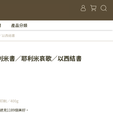
們
產品分類
歌／以西結書
 耶利米書／耶利米哀歌／以西結書
印刷／400g
遇見1189個美好。