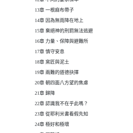
13章 一根麻布帶子
14章 因為無雨降在地上
15章 棄絕神的刑罰無法逃避
16章 力量、保障與避難所
17章 慎守安息
18章 窯匠與泥土
19章 兩難的道德抉擇
20章 朝四面八方望的焦慮
21章 歸降
22章 認識我不在乎此嗎？
23章 從耶利米書看假先知
24章 極好和極壞