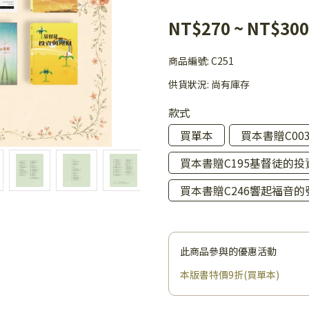
NT$270
~
NT$300
商品編號:
C251
供貨狀況:
尚有庫存
款式
買單本
買本書贈C0
買本書贈C195基督徒的
買本書贈C246響起福音的
此商品參與的優惠活動
本版書特價9折(買單本)