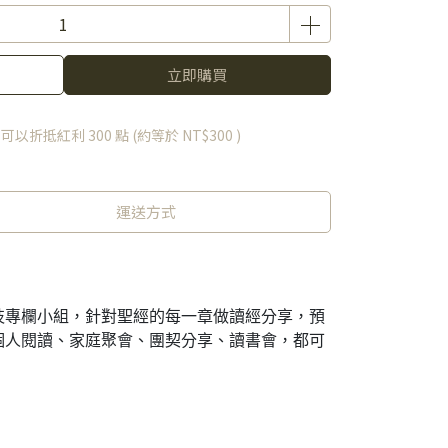
立即購買
 」可以折抵紅利
300
點 (約等於
NT$300
)
運送方式
枝專欄小組，針對聖經的每一章做讀經分享，預
個人閱讀、家庭聚會、團契分享、讀書會，都可