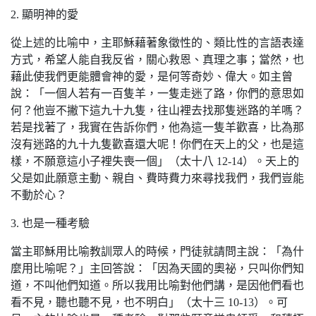
2. 顯明神的愛
從上述的比喻中，主耶穌藉著象徵性的、類比性的言語表達
方式，希望人能自我反省，關心救恩、真理之事；當然，也
藉此使我們更能體會神的愛，是何等奇妙、偉大。如主曾
說：「一個人若有一百隻羊，一隻走迷了路，你們的意思如
何？他豈不撇下這九十九隻，往山裡去找那隻迷路的羊嗎？
若是找著了，我實在告訴你們，他為這一隻羊歡喜，比為那
沒有迷路的九十九隻歡喜還大呢！你們在天上的父，也是這
樣，不願意這小子裡失喪一個」（太十八 12-14）。天上的
父是如此願意主動、親自、費時費力來尋找我們，我們豈能
不動於心？
3. 也是一種考驗
當主耶穌用比喻教訓眾人的時候，門徒就請問主說：「為什
麼用比喻呢？」主回答說：「因為天國的奧祕，只叫你們知
道，不叫他們知道。所以我用比喻對他們講，是因他們看也
看不見，聽也聽不見，也不明白」（太十三 10-13）。可