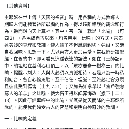
【其他資料】
主耶穌在世上傳「天國的福音」時，用各種的方式教導人，
期盼人們能藉著祂所彰顯的作為，得以遠離錯誤的觀念和行
為，轉而歸向天上真神。其中，有一項，就是「比喻」（可
四 2）。各民族自古以來，均曾善用「比喻」的方式，來表
達美妙的真理和教訓，使人聽了不但感到親切、莞爾，又能
自我回味、思想一下，尤以東方人更加喜愛。當我們研讀聖
經，在舊約中，即可看見這種表達的語法，如在《士師記》
中，約坦站在基利心山頂上，以「眾樹要膏一樹為王」的比
喻，提醒示劍人：人與人必須以真誠相待，若是只為一時私
利結合，各自心懷鬼胎，互不信任、坦誠，至終必定會分裂
且彼此受到傷害（士九 7-21）；又如先知拿單以「富戶強奪
窮人的羊羔」之比喻，使大衛王得以認罪悔改（撒下十二 1-
13）。因此研讀聖經中的比喻，尤其是從天而降的主耶穌所
說的，能使我們領受古人的智慧和更明白神奇妙的教訓。
一、比喻的定義