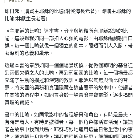
即日起，購買主耶穌的比喻(謝溪海長老著)，即贈主耶穌的
比喻(林獻生長老著)
《主耶穌的比喻》這本書，分享與解釋所有耶穌說過的比
喻，這段過程如同一部扣人心弦的電影，由耶穌編劇親自口
述。每一個比喻就像一個獨立的劇本，簡短而引人入勝，帶
著深刻的意義和啟示。
透過本書的章節如同一個個場景切換，從做個聰明的基督徒
到兩個欠債之人的比喻，再到葡萄園的比喻，每一個場景都
充滿了生動的描述和深刻的教訓。耶穌以其無與倫比的智
慧，將天國的奧秘和真理隱藏在這些簡單的故事中，使讀者
在閱讀的過程中，如同置身於一場冒險尋寶電影，逐步揭開
真理的寶藏。
書中的比喻，如同電影中的各種場景和角色，有時是農夫，
有時是商人，有時是撒種者，每一個角色都活靈活現，讓讀
者在故事中找到共鳴。耶穌巧妙地運用這些日常生活中的事
物，通過類比和象徵，讓我們理解和反思，細細咀嚼耶穌說