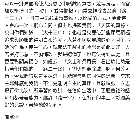
可以一針見血的使人反思心中隱藏的意念，或得肯定，而當
加以堅持（約一 47），或得警惕，而當靠神除去惡念（路
十二 15）。且其中常藉周遭事物，以比喻的方式，更能使
人會心一笑、捫心自問。但主也提醒我們：「天國的奧祕，
只叫你們知道」（太十三11）；也就是只要使那些願意積極
追求與順服的得明白和造就。人若不願以單純的心，因主耶
穌的作為，產生信心，就無法了解祂的救恩是如此美好；人
若堅持己意、不願悔改，就是聽懂了，也無法得到益處，且
更要彰顯其硬心，如經云：「文士和祭司長，看出這比喻是
指著他們說的」（路二十19），卻更想要除滅耶穌，何等可
惜。今我們得以蒙主揀選，且能體會聖靈同住的恩典，當求
主耶穌感動我們，不但更能明白主的真理，且願順服、立志
遵行從比喻中所學習的教訓，在信仰生活中，更體會祂的話
每句都帶著能力、應許（路一37），在所行的事上，彰顯美
好的見證，榮耀祂的聖名。
謝溪海