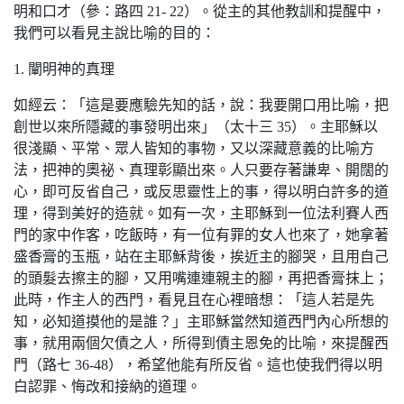
明和口才（參：路四 21- 22）。從主的其他教訓和提醒中，
我們可以看見主說比喻的目的：
1. 闡明神的真理
如經云：「這是要應驗先知的話，說：我要開口用比喻，把
創世以來所隱藏的事發明出來」（太十三 35）。主耶穌以
很淺顯、平常、眾人皆知的事物，又以深藏意義的比喻方
法，把神的奧祕、真理彰顯出來。人只要存著謙卑、開闊的
心，即可反省自己，或反思靈性上的事，得以明白許多的道
理，得到美好的造就。如有一次，主耶穌到一位法利賽人西
門的家中作客，吃飯時，有一位有罪的女人也來了，她拿著
盛香膏的玉瓶，站在主耶穌背後，挨近主的腳哭，且用自己
的頭髮去擦主的腳，又用嘴連連親主的腳，再把香膏抹上；
此時，作主人的西門，看見且在心裡暗想：「這人若是先
知，必知道摸他的是誰？」主耶穌當然知道西門內心所想的
事，就用兩個欠債之人，所得到債主恩免的比喻，來提醒西
門（路七 36-48），希望他能有所反省。這也使我們得以明
白認罪、悔改和接納的道理。