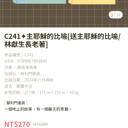
1
/
16
C241✦主耶穌的比喻[送主耶穌的比喻/
林獻生長老著]
商品編號：C241
ISBN：9789867893840
作者： 謝溪海長老
出版社：腓利門書房
出版日期：2024年六月再刷
語言：繁體中文
彩色印刷／277頁／17Cm×21Cm／452g
腓利門書房
一個地上的故事，有一個屬天的意義。
NT$270
NT$300