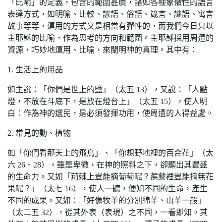
「比喻」的定義，包含的範圍甚廣，諸如各種象徵性的語言
表達方式，如明喻、比較、諺語、俗語、箴言、謎語、寓言
故事等等，運用的方式又是相當有彈性的，而我們今日只以
主耶穌的比喻，作為思考的方向和範圍。主耶穌採用周遭的
資源，巧妙地運用、比喻，來闡明神的真理。其中有：
1. 生活上的用品
如主說：「你們是世上的鹽」（太五 13），又說：「人點
燈，不放在斗底下，是放在燈台上」（太五 15），使人明
白：作為神的選民，是必須發揮功用，使周遭的人得益處。
2. 常見的動、植物
如「你們看那天上的飛鳥」、「你想野地裡的百合花」（太
六 26、28），雖是卑微，在神的照料之下，卻顯出其豐盛
的生命力。又如「荊棘上豈能摘葡萄呢？蒺藜裡豈能摘無花
果呢？」（太七 16），使人一聽，便知不同的生命，產生
不同的成果。又如：「好像牧羊的分別綿羊、山羊一般」
（太二五 32），從其外表（表現）之不同，一看即知。其