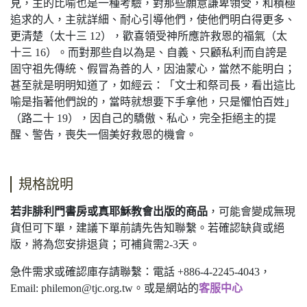
見，主的比喻也是一種考驗，對那些願意謙卑領受，和積極
追求的人，主就詳細、耐心引導他們，使他們明白得更多、
更清楚（太十三 12），歡喜領受神所應許救恩的福氣（太
十三 16）。而對那些自以為是、自義、只顧私利而自誇是
固守祖先傳統、假冒為善的人，因油蒙心，當然不能明白；
甚至就是明明知道了，如經云：「文士和祭司長，看出這比
喻是指著他們說的，當時就想要下手拿他，只是懼怕百姓」
（路二十 19），因自己的驕傲、私心，完全拒絕主的提
醒、警告，喪失一個美好救恩的機會。
規格說明
若非腓利門書房或真耶穌教會出版的商品
，可能會變成無現
貨但可下單，建議下單前請先告知聯繫。若確認缺貨或絕
版，將為您安排退貨；可補貨需2-3天。
急件需求或確認庫存請聯繫：電話 +886-4-2245-4043，
Email:
philemon@tjc.org.tw
。或是網站的
客服中心