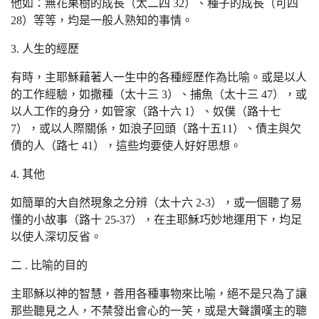
他如：無花果樹的成長（太二四 32）、種子的成長（可四
28）等等，均是一般人熟知的事情。
3. 人生的經歷
有時，主耶穌藉著人一生中的各種經歷作為比喻。或是以人
的工作經驗，如撒種（太十三 3）、捕魚（太十三 47），或
以人工作的身分，如管家（路十六 1）、奴僕（路十七
7），或以人際關係，如浪子回頭（路十五11）、債主與欠
債的人（路七 41），這些均要使人好好思想。
4. 其他
如簡單的大自然現象之分辨（太十六 2-3），或一個聽了易
懂的小故事（路十 25-37），在主耶穌巧妙地運用下，均足
以使人深切反省。
二 . 比喻的目的
主耶穌以神的智慧，善用各種事物來比喻，絕不是只為了讓
那些聽見之人，不禁發出會心的一笑，或是大聲讚嘆主的聰