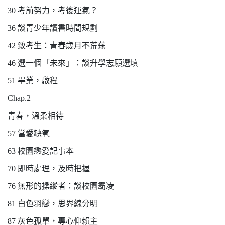
30 考前努力，考後運氣？
36 談青少年讀書時間規劃
42 致考生：青春歲月不荒蕪
46 選一個「未來」：談升學志願選填
51 畢業，啟程
Chap.2
青春，溫柔相待
57 當愛缺氧
63 校園戀愛記事本
70 即時處理，及時把握
76 無形的操縱者：談校園霸凌
81 白色羽戀，思界線分明
87 灰色孤單，專心仰賴主