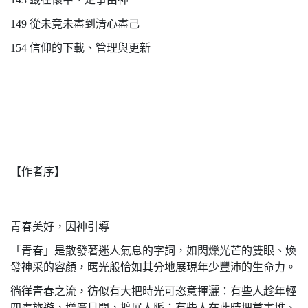
149 從未竟未盡到清心盡己
154 信仰的下載、管理與更新
【作者序】
青春美好，因神引導
「青春」是散發著迷人氣息的字詞，如閃爍光芒的雙眼、煥
發神采的容顏，曙光般恰如其分地展現年少豐沛的生命力。
徜徉青春之流，彷似有大把時光可恣意揮灑：有些人趁年輕
四處旅遊，增廣見聞，擴展人脈；有些人在此時埋首書堆、