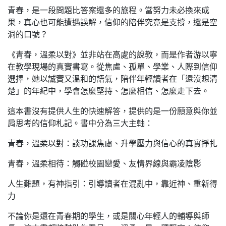
青春，是一段問題比答案還多的旅程。當努力未必換來成
果，真心也可能遭遇誤解，信仰的陪伴究竟是支撐，還是空
洞的口號？
《青春，溫柔以對》並非站在高處的說教，而是作者游以寧
在教學現場的真實書寫。從焦慮、孤單、學業、人際到信仰
選擇，她以誠實又溫和的語氣，陪伴年輕讀者在「還沒想清
楚」的年紀中，學會怎麼堅持、怎麼相信、怎麼走下去。
這本書沒有提供人生的快速解答，提供的是一份願意與你並
肩思考的信仰札記。書中分為三大主軸：
青春，溫柔以對：談功課焦慮、升學壓力與信心的真實掙扎
青春，溫柔相待：觸碰校園戀愛、友情界線與霸凌陰影
人生難題，有神指引：引導讀者在混亂中，靠近神、重新得
力
不論你是還在青春期的學生，或是關心年輕人的輔導與師