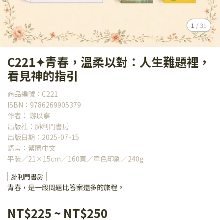
1
/
31
C221✦青春，溫柔以對：人生難題裡，
看見神的指引
商品編號：C221
ISBN：9786269905379
作者： 游以寧
出版社：腓利門書房
出版日期：2025-07-15
語言：繁體中文
平裝／21×15cm／160頁／單色印刷／240g
腓利門書房
青春，是一段問題比答案還多的旅程。
NT$225
~
NT$250