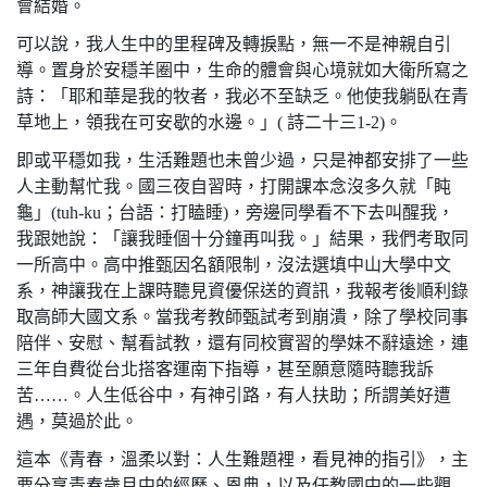
會結婚。
可以說，我人生中的里程碑及轉捩點，無一不是神親自引
導。置身於安穩羊圈中，生命的體會與心境就如大衛所寫之
詩：「耶和華是我的牧者，我必不至缺乏。他使我躺臥在青
草地上，領我在可安歇的水邊。」( 詩二十三1-2)。
即或平穩如我，生活難題也未曾少過，只是神都安排了一些
人主動幫忙我。國三夜自習時，打開課本念沒多久就「盹
龜」(tuh-ku；台語：打瞌睡)，旁邊同學看不下去叫醒我，
我跟她說：「讓我睡個十分鐘再叫我。」結果，我們考取同
一所高中。高中推甄因名額限制，沒法選填中山大學中文
系，神讓我在上課時聽見資優保送的資訊，我報考後順利錄
取高師大國文系。當我考教師甄試考到崩潰，除了學校同事
陪伴、安慰、幫看試教，還有同校實習的學妹不辭遠途，連
三年自費從台北搭客運南下指導，甚至願意隨時聽我訴
苦……。人生低谷中，有神引路，有人扶助；所謂美好遭
遇，莫過於此。
這本《青春，溫柔以對：人生難題裡，看見神的指引》，主
要分享青春歲月中的經歷、恩典，以及任教國中的一些觀