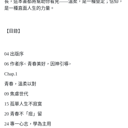
長，這本書都將幫助你看見——溫柔，是一種堅定；信仰，
是一種直面人生的力量。
【目錄】
04 出版序
06 作者序< 青春美好，因神引導>
Chap.1
青春，溫柔以對
09 焦慮世代
15 孤單人生不寂寞
20 青春不「痘」留
24 專一心志，學為主用