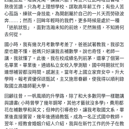
熬夜苦讀，只為考上理想學校、謀取高年薪工作；有些人苦
心孤詣、練就一身技能，為開創屬於自己的一片天而勞碌波
奔……；然而，回眸年輕時的我們，更多時候是處於一種
「迷航狀態」，面對浩瀚未知的前途，茫然無措，不知將何
去何從。
國小時，我有幾次月考數學考差了，爸爸試著教我，我卻怎
麼也聽不懂，爸媽只好讓我去補數學。說也奇怪，老師一
講，我就懂了。此後，我在校成績名列前茅，還拿了個第一
名畢業。畢業後，通過私立女校入學測驗，國中時期就忙到
連想補習都沒時間。感謝主，當年考上國立家齊女中。升大
學時，報考資優保送甄試，主又施恩眷顧，使我得以順利錄
取國立高雄師範大學。
回顧往昔，一帆風順的升學路，除了和大多數同學一樣聽講
與讀書( 小時曾學了幾年鋼琴，其他才藝就沒多學)，費用都
花在補數學和英文；但神的引導奇妙，讓我考取國文系，畢
業後直接實習，幾年後通過教甄，成為一名正式國中教師。
翌年，經教會婚姻介紹人介紹，我與在新竹工作的外子在教