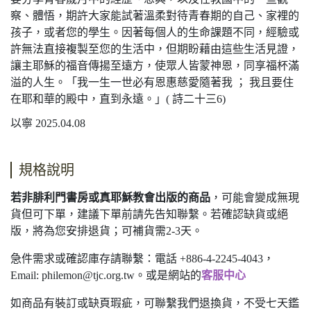
察、體悟，期許大家能試著溫柔對待青春期的自己、家裡的
孩子，或者您的學生。因著每個人的生命課題不同，經驗或
許無法直接複製至您的生活中，但期盼藉由這些生活見證，
讓主耶穌的福音傳揚至遠方，使眾人皆蒙神恩，同享福杯滿
溢的人生。「我一生一世必有恩惠慈愛隨著我 ； 我且要住
在耶和華的殿中，直到永遠。」( 詩二十三6)
以寧 2025.04.08
規格說明
若非腓利門書房或真耶穌教會出版的商品
，可能會變成無現
貨但可下單，建議下單前請先告知聯繫。若確認缺貨或絕
版，將為您安排退貨；可補貨需2-3天。
急件需求或確認庫存請聯繫：電話 +886-4-2245-4043，
Email:
philemon@tjc.org.tw
。或是網站的
客服中心
如商品有裝訂或缺頁瑕疵，可聯繫我們退換貨，不受七天鑑