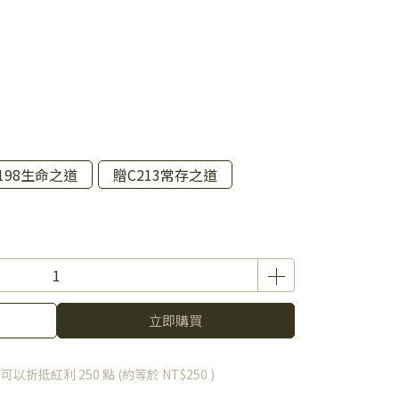
198生命之道
贈C213常存之道
立即購買
 」可以折抵紅利
250
點 (約等於
NT$250
)