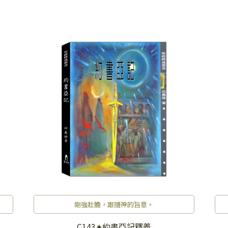
剛強壯膽，跟隨神的旨意。
C143✦約書亞記釋義