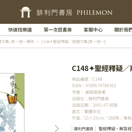
快速找樂譜
第一次逛書房
客服中心
關於我
道文集
,
買一送一專區
C148✦聖經釋疑／順道文集[買一送一]
C148✦聖經釋疑／
商品編號：C148
ISBN：9789579786362
作者： 謝順道長老
出版社：腓利門書房
出版日期：2001-07 初版
語言：繁體中文
平裝／21×15cm／268頁／單色
聖經釋疑，解答經
腓利門書房