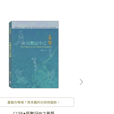
基督在哪裡？原來舊約也有祂蹤影。
敬畏
C158✦民數記中之基督
C206✦瑪