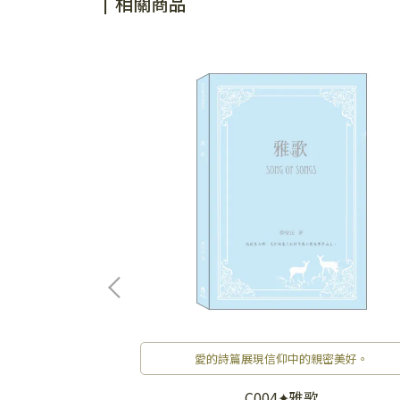
相關商品
提醒。
愛的詩篇展現信仰中的親密美好。
／聖經釋義叢書
C004✦雅歌