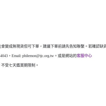
能會變成無現貨但可下單，建議下單前請先告知聯繫。若確認缺貨
43，Email:
philemon@tjc.org.tw
。或是網站的
客服中心
，不受七天鑑賞期限制。