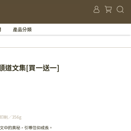
們
產品分類
順道文集[買一送一]
印刷／356g
文中的奧秘，引導信仰成長。