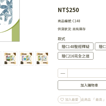
NT$250
商品編號:
C148
供貨狀況:
尚有庫存
款式
贈C148聖經釋疑
贈C
贈C216完全之道
加入購物車
加入最愛
此商品 「 最高