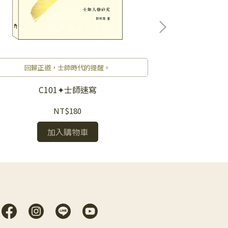
回歸正道，士師時代的提醒。
剛強
C101✦士師速寫
C1
NT$180
加入購物車