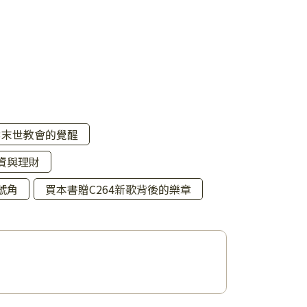
03末世教會的覺醒
投資與理財
號角
買本書贈C264新歌背後的樂章