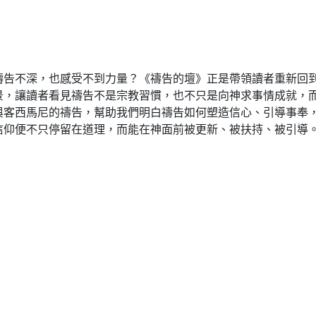
禱告不深，也感受不到力量？《禱告的壇》正是帶領讀者重新回
景，讓讀者看見禱告不是宗教習慣，也不只是向神求事情成就，
與客西馬尼的禱告，幫助我們明白禱告如何塑造信心、引導事奉
信仰便不只停留在道理，而能在神面前被更新、被扶持、被引導