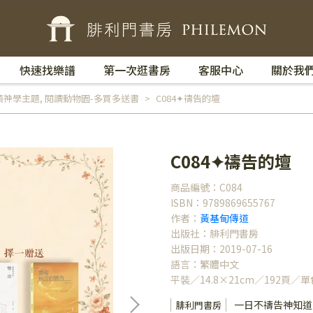
快速找樂譜
第一次逛書房
客服中心
關於我
類神學主題
,
閱讀動物園-多買多送書
C084✦禱告的壇
C084✦禱告的壇
商品編號：C084
ISBN：9789869655767
作者：
黃基甸傳道
出版社：腓利門書房
出版日期：2019-07-16
語言：繁體中文
平裝／14.8×21cm／192頁／單
一日不禱告神知道
腓利門書房