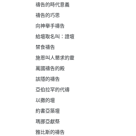
禱告的時代意義
禱告的巧思
向神舉手禱告
給壇取名叫：證壇
禁食禱告
施恩叫人懇求的靈
萬國禱告的殿
該隱的禱告
亞伯拉罕的代禱
以撒的壇
約書亞築壇
瑪挪亞獻祭
雅比斯的禱告