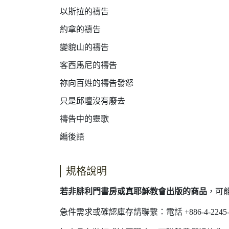
以斯拉的禱告
約拿的禱告
變貌山的禱告
客西馬尼的禱告
祢向百姓的禱告發怒
只是邱壇沒有廢去
禱告中的靈歌
編後語
規格說明
若非腓利門書房或真耶穌教會出版的商品
，可
急件需求或確認庫存請聯繫：電話 +886-4-2245-40