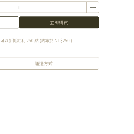
立即購買
 」可以折抵紅利
250
點 (約等於
NT$250
)
運送方式