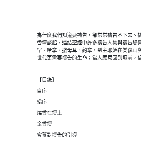
為什麼我們知道要禱告，卻常常禱告不下去、
香壇談起，連結聖經中許多禱告人物與禱告場
罕、哈拿、撒母耳、約拿，到主耶穌在變貌山
世代更需要禱告的生命；當人願意回到壇前，
【目錄】
自序
編序
燒香在壇上
金香壇
會幕對禱告的引導