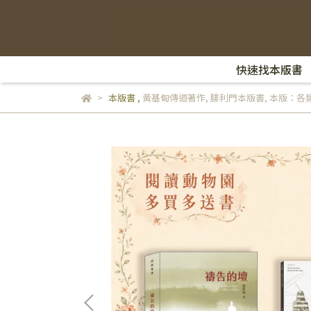
快速找本版書
本版書
,
黃基甸傳道著作
,
腓利門本版書
,
本版：各