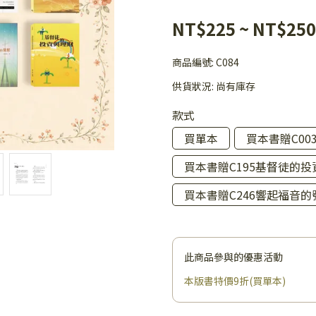
NT$225
~
NT$250
商品編號:
C084
供貨狀況:
尚有庫存
款式
買單本
買本書贈C0
買本書贈C195基督徒的
買本書贈C246響起福音的
此商品參與的優惠活動
本版書特價9折(買單本)