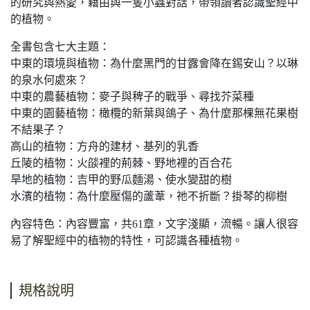
的研究與熱愛，藉由與一隻小蟲對話，帶領讀者認識聖經中
的植物。
全書包含七大主題：
中東的環境與植物：為什麼黑門的甘露會降在錫安山？以琳
的泉水何處來？
中東的農藝植物：麥子與稗子的戰爭、尋找芥菜種
中東的園藝植物：橄欖的新葉與鴿子、為什麼那棵無花果樹
不結果子？
高山的植物：方舟的建材、基列的乳香
丘陵的植物：火燄裡的荊棘、野地裡的百合花
旱地的植物：吉甲的野瓜麵湯、使水變甜的樹
水濱的植物：為什麼壓傷的蘆葦，祂不折斷？掛琴的柳樹
內容特色：內容豐富，共61章，文字淺顯，流暢。讓人很容
易了解聖經中的植物的特性，可認識各種植物。
規格說明