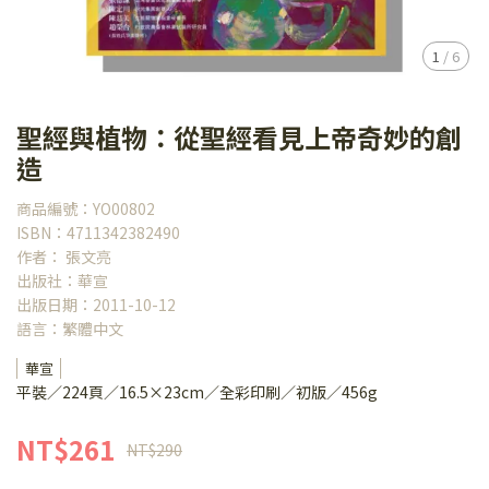
1
/
6
聖經與植物：從聖經看見上帝奇妙的創
造
商品編號：YO00802
ISBN：4711342382490
作者： 張文亮
出版社：華宣
出版日期：2011-10-12
語言：繁體中文
華宣
平裝／224頁／16.5×23cm／全彩印刷／初版／456g
NT$261
NT$290