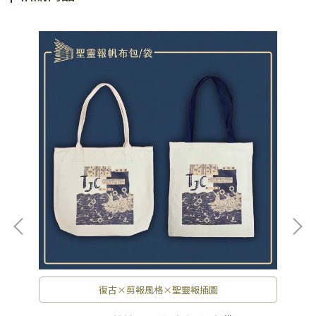
復古×剪報風格×聖靈報插圖