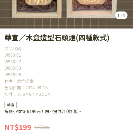
1
/
5
華宣／木盒造型石頭燈(四種款式)
商品代碼
W960I01
W960I02
W960I03
W960I06
作者：思竹插畫
出版日期：2024-09-25
尺寸：10.6×9.4×2.5CM
華宣
療癒小物特價199元！恕不提供紅利折抵。
NT$199
NT$299