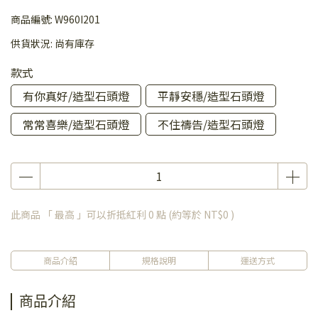
商品編號:
W960I201
供貨狀況:
尚有庫存
款式
有你真好/造型石頭燈
平靜安穩/造型石頭燈
常常喜樂/造型石頭燈
不住禱告/造型石頭燈
此商品 「 最高 」可以折抵紅利
0
點 (約等於
NT$0
)
商品介紹
規格說明
運送方式
商品介紹