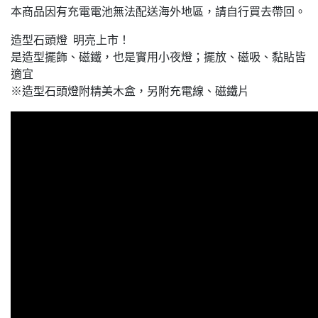
本商品因有充電電池無法配送海外地區，請自行買去帶回。
造型石頭燈 明亮上市！
是造型擺飾、磁鐵，也是實用小夜燈；擺放、磁吸、黏貼皆
適宜
※造型石頭燈附精美木盒，另附充電線、磁鐵片