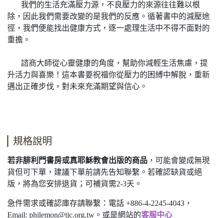
我們的生活充滿壓力源，不良壓力的來源往往難以根
除，因此我們需要改變的是我們的反應。循著書中的減壓途
徑，我們便能找出健康方式，逐一處理生活中不得不面對的
重擔。
諮商大師從心靈健康的角度，幫助你減輕生活焦慮，提
升活力與喜樂！這本書要祝福你從壓力的困縛中解脫，重新
邁出正確步伐，對未來充滿期望與信心。
規格說明
若非腓利門書房或真耶穌教會出版的商品
，可能會變成無現
貨但可下單，建議下單前請先告知聯繫。若確認缺貨或絕
版，將為您安排退貨；可補貨需2-3天。
急件需求或確認庫存請聯繫：電話 +886-4-2245-4043，
Email:
philemon@tjc.org.tw
。或是網站的
客服中心