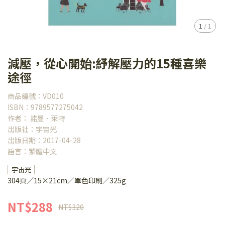
1
/
1
減壓，從心開始:紓解壓力的15種喜樂
途徑
商品編號：VD010
ISBN：9789577275042
作者： 諾曼．萊特
出版社：宇宙光
出版日期：2017-04-28
語言：繁體中文
宇宙光
304頁／15×21cm／單色印刷／325g
NT$288
NT$320