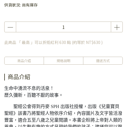
供貨狀況:
尚有庫存
此商品 「 最高 」可以折抵紅利
630
點 (約等於
NT$630
)
商品介紹
規格說明
運送方式
商品介紹
生命中湧流不息的活泉！
歷久彌新，百聽不厭的故事。
聖經公會得到丹麥 SPH 出版社授權，出版《兒童寶貝
聖經》該書乃將聖經人物依序介紹，內容圖片及文字皆活潑
豐富，適合五至八歲之兒童閱讀。本書企盼將上帝對人類的
恩典，以生動有趣的方式呈現給我們的孩子；建議您可以跟