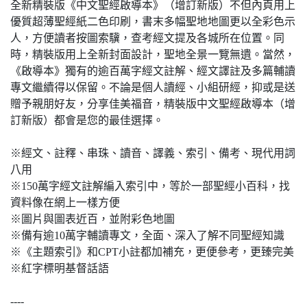
全新精裝版《中文聖經啟導本》（增訂新版）不但內頁用上
優質超薄聖經紙二色印刷，書末多幅聖地地圖更以全彩色示
人，方便讀者按圖索驥，查考經文提及各城所在位置。同
時，精裝版用上全新封面設計，聖地全景一覽無遺。當然，
《啟導本》獨有的逾百萬字經文註解、經文譯註及多篇輔讀
專文繼續得以保留。不論是個人讀經、小組研經，抑或是送
贈予親朋好友，分享佳美福音，精裝版中文聖經啟導本（增
訂新版）都會是您的最佳選擇。
※經文、註釋、串珠、讀音、譯義、索引、備考、現代用詞
八用
※150萬字經文註解編入索引中，等於一部聖經小百科，找
資料像在網上一樣方便
※圖片與圖表近百，並附彩色地圖
※備有逾10萬字輔讀專文，全面、深入了解不同聖經知識
※《主題索引》和CPT小註都加補充，更便參考，更臻完美
※紅字標明基督話語
----