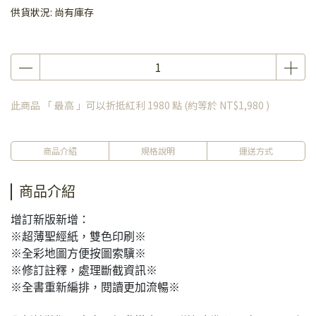
供貨狀況:
尚有庫存
此商品 「 最高 」可以折抵紅利
1980
點 (約等於
NT$1,980
)
商品介紹
規格說明
運送方式
商品介紹
增訂新版新增：
※超薄聖經紙，雙色印刷※
※全彩地圖方便按圖索驥※
※修訂註釋，處理斷截資訊※
※全書重新編排，閱讀更加流暢※