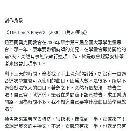
創作背景
《The Lord’s Prayer》 (2006, 11月20完成）
紐西蘭奧克蘭教會在2006年舉辦第三屆全國大專學生靈恩
會。那一年，原本要帶領詩頌的弟兄，在學靈會即將開始的
前3天，突然有事無法執行這項工作，於是教會趕緊安排筆
者來接替此項事工。
剩下三天的時間，筆者找了手上現有的詩譜，卻沒有一首適
合這次學靈會可以使用的曲目，因爲人數不是很多，所以不
適合獻唱很大的曲目。著急之下，突然有個想法：禱告主
吧！自己寫！就這樣，筆者在房間跪下認真禱告，求主幫助
開路，因為時間不多，我不知道自己要拿什麽曲目給學員獻
唱？
禱告起來筆者就去梳洗。很快地，梳洗到一半，靈感來了！
歌詞是英文的主禱文，不過，靈感只有來一半，也就是只有