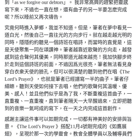
到「as we forgive our debtors」。 我非常高興的趕緊把靈感
寫下來，不過也一直在想，還有曲子的另一半要怎麽完成
呢？所以睡前又再次禱告。
究竟何時進入夢鄉，我並不知道。但是，筆者在夢中看見一
道白光，然後自己一直往光的方向步行。就在越走越光明的
同時，隱隱約約聽見一個詩班在唱詩，而當時的直覺是，這
是天使聚集一同在頌讚神。筆者越靠近歌聲的方向走，越發
感到這合聲何其優美，同時那道光越來越亮！我加快腳步終
於走到這個詩班的前面，不過因爲光很亮，筆者無法看見身
穿白衣衆天使的臉孔，但可以很清楚的聽到他們在唱《The
Lord’s Prayer》，也就是筆者已經譜寫一半的曲子。筆者仔
細聼，聽到天使如何接下去唱，他們的歌聲何其溫暖、優
美、感人！並且他們似乎是為了我，不斷重複這首曲子，一
直重複、一直重複，直到筆者隔天一大早醒過來，立即把聽
到的音樂一氣呵成的寫下，在一天之内完成這首創作。
感謝主讓這件事可以如期完成，一切都有神美好的安排與旨
意。《The Lord’s Prayer 》搭配11月4號剛完成的《如鷹展
翅》，呈現於那一次的學靈會。教會全體學員以及輔導員們