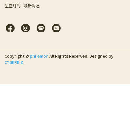
聖靈月刊
最新消息
Copyright ©
philemon
All Rights Reserved.
Designed by
CYBERBIZ
.