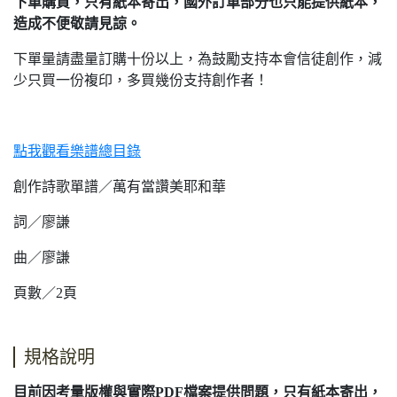
下單購買，只有紙本寄出，國外訂單部分也只能提供紙本，
造成不便敬請見諒。
下單量請盡量訂購十份以上，為鼓勵支持本會信徒創作，減
少只買一份複印，多買幾份支持創作者！
點我觀看樂譜總目錄
創作詩歌單譜／萬有當讚美耶和華
詞／廖謙
曲／廖謙
頁數／2頁
規格說明
目前因考量版權與實際PDF檔案提供問題，只有紙本寄出，