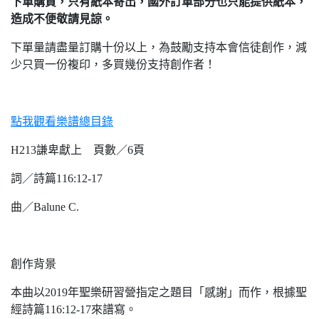
下單購買，只有紙本寄出，國外訂單部分也只能提供紙本，
造成不便敬請見諒。
下單量請盡量訂購十份以上，為鼓勵支持本會信徒創作，減
少只買一份複印，多買幾份支持創作者！
點我觀看樂譜總目錄
H213謙卑獻上 頁數／6頁
詞／
詩篇116:12-17
曲／Balune C.
創作背景
本曲以2019年聖樂研習營指定之題目「感謝」而作，根據聖
經詩篇116:12-17來譜寫。