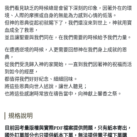
我們看見缺乏的時候總是會留下深刻的印象，因著外在的環
境、人際的摩擦或自身的無能為力感到心情的低落。
但神的恩典從起初就賜下了，我們還沒來到世上，神就用寶
血成全了救恩，
並且讓聖靈與我們同在，在我們需要的時候給予我們力量。
在遭遇逆境的時候，人更需要回想神在我們身上成就的恩
典，
從我們受洗歸入神的家開始，一直到我們因著神的祝福而活
到如今的經歷，
都值得我們好好紀念、細細回味。
將這些恩典向世人述說，讓世人聽見；
也將這些感謝時常放在禱告當中，向神獻上馨香之祭。
規格說明
目前因考量版權與實際PDF檔案提供問題，只有紙本寄出，
國外訂單部分也只提供紙本下單，無法提供電子檔下單購