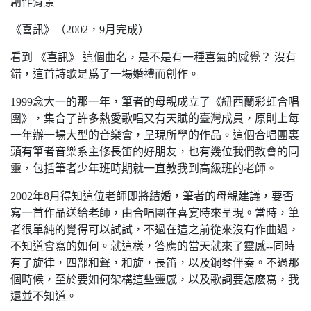
創作背景
《喜訊》（2002，9月完成）
看到 《喜訊》 這個曲名，是不是有一種喜氣的感覺？ 沒有
錯，這首詩歌是爲了一場婚禮而創作。
1999念大一的那一年，筆者的母親成立了《紐西蘭彩虹合唱
團》，集合了許多熱愛歌唱又有天賦的臺灣成員，原則上每
一年辦一場大型的音樂會，呈現所學的作品。這個合唱團裏
頭有筆者音樂系主修長笛的好朋友，也有幾位我們教會的同
靈，包括筆者少年班時期就一直教我到高級班的老師。
2002年8月得知這位老師即將結婚，筆者的母親建議，要否
寫一首作品送給老師，由合唱團在喜宴時來呈現。當時，筆
者很單純的覺得可以試試，不過在這之前從來沒有作曲過，
不知道會寫的如何。就這樣，答應的當天就來了靈感--同時
有了旋律，四部和聲，和旋，長笛，以及鋼琴伴奏。不過那
個時候，至於要如何架構這些靈感，以及歌詞要怎麽寫，我
還並不知道。