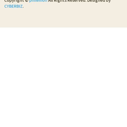
Copyright ©
philemon
All Rights Reserved.
Designed by
CYBERBIZ
.