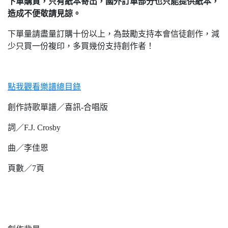
下單購買，只有紙本寄出，國外訂單部分也只能提供紙本，
造成不便敬請見諒。
下單量請盡量訂購十份以上，為鼓勵支持本會信徒創作，減
少只買一份複印，多買幾份支持創作者！
點我觀看樂譜總目錄
創作詩歌單譜／喜訊-合唱版
詞／F.J. Crosby
曲／李佳恩
頁數／7頁