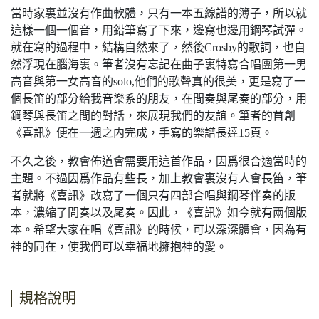
當時家裏並沒有作曲軟體，只有一本五線譜的簿子，所以就
這樣一個一個音，用鉛筆寫了下來，邊寫也邊用鋼琴試彈。
就在寫的過程中，結構自然來了，然後Crosby的歌詞，也自
然浮現在腦海裏。筆者沒有忘記在曲子裏特寫合唱團第一男
高音與第一女高音的solo,他們的歌聲真的很美，更是寫了一
個長笛的部分給我音樂系的朋友，在間奏與尾奏的部分，用
鋼琴與長笛之間的對話，來展現我們的友誼。筆者的首創
《喜訊》便在一週之内完成，手寫的樂譜長達15頁。
不久之後，教會佈道會需要用這首作品，因爲很合適當時的
主題。不過因爲作品有些長，加上教會裏沒有人會長笛，筆
者就將《喜訊》改寫了一個只有四部合唱與鋼琴伴奏的版
本，濃縮了間奏以及尾奏。因此，《喜訊》如今就有兩個版
本。希望大家在唱《喜訊》的時候，可以深深體會，因為有
神的同在，使我們可以幸福地擁抱神的愛。
規格說明