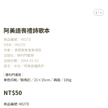
1
/
4
阿美語喪禮詩歌本
商品編號：H027D
ISBN：H027D
作者： 真耶穌教會東南區
出版社：腓利門書房
出版日期：2004-01-01
語言：中文／阿美語羅馬字
腓利門書房
單色印刷／騎馬釘／21×15cm／再版／100g
NT$50
商品編號:
H027D