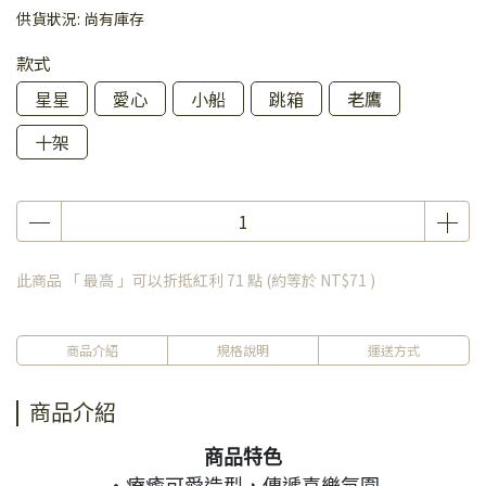
供貨狀況:
尚有庫存
款式
星星
愛心
小船
跳箱
老鷹
十架
此商品 「 最高 」可以折抵紅利
71
點 (約等於
NT$71
)
商品介紹
規格說明
運送方式
商品介紹
商品特色