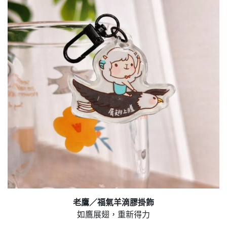
老鷹／福氣羊滴膠掛飾
如鷹展翅，重新得力