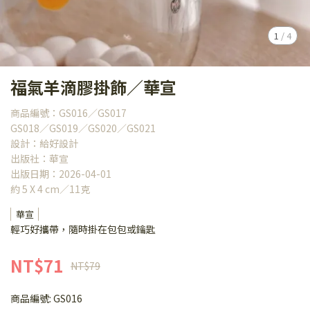
1
/
4
福氣羊滴膠掛飾／華宣
商品編號：GS016／GS017
GS018／GS019／GS020／GS021
設計：給好設計
出版社：華宣
出版日期：2026-04-01
約 5 X 4 cm／11克
華宣
輕巧好攜帶，隨時掛在包包或鑰匙
NT$71
NT$79
商品編號:
GS016