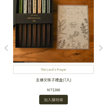
The Lord's Prayer
袋
主禱文筷子禮盒(7入)
真
NT$360
加入購物車