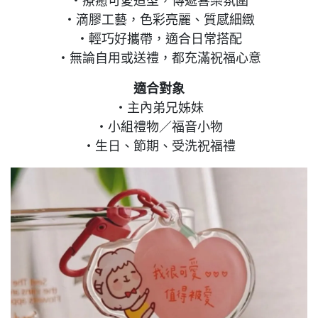
・療癒可愛造型，傳遞喜樂氛圍
・滴膠工藝，色彩亮麗、質感細緻
・輕巧好攜帶，適合日常搭配
・無論自用或送禮，都充滿祝福心意
適合對象
・主內弟兄姊妹
・小組禮物／福音小物
・生日、節期、受洗祝福禮