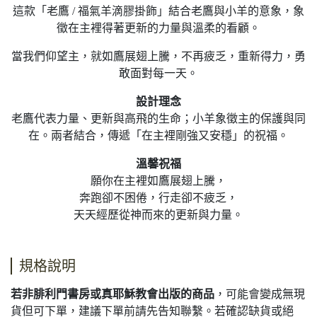
這款「老鷹 / 福氣羊滴膠掛飾」結合老鷹與小羊的意象，象
徵在主裡得著更新的力量與溫柔的看顧。
當我們仰望主，就如鷹展翅上騰，不再疲乏，重新得力，勇
敢面對每一天。
設計理念
老鷹代表力量、更新與高飛的生命；小羊象徵主的保護與同
在。兩者結合，傳遞「在主裡剛強又安穩」的祝福。
溫馨祝福
願你在主裡如鷹展翅上騰，
奔跑卻不困倦，行走卻不疲乏，
天天經歷從神而來的更新與力量。
規格說明
若非腓利門書房或真耶穌教會出版的商品
，可能會變成無現
貨但可下單，建議下單前請先告知聯繫。若確認缺貨或絕