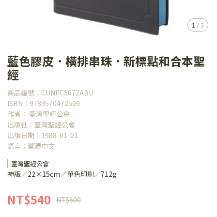
1
/
3
藍色膠皮．橫排串珠．新標點和合本聖
經
商品編號：CUNPCS072ABU
ISBN：9789570472509
作者： 臺灣聖經公會
出版社：臺灣聖經公會
出版日期：1988-01-01
語言：繁體中文
臺灣聖經公會
神版／22×15cm／單色印刷／712g
NT$540
NT$600