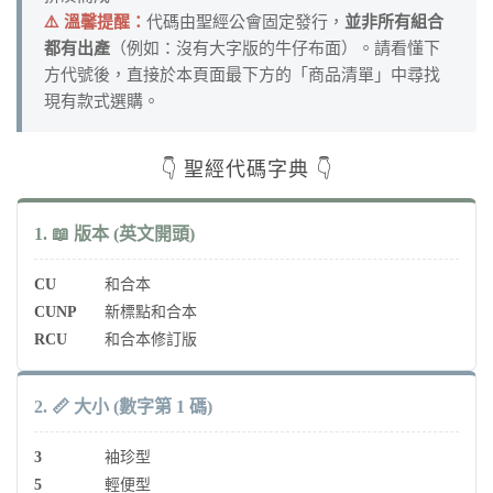
⚠️ 溫馨提醒：
代碼由聖經公會固定發行，
並非所有組合
都有出產
（例如：沒有大字版的牛仔布面）。請看懂下
方代號後，直接於本頁面最下方的「商品清單」中尋找
現有款式選購。
👇 聖經代碼字典 👇
1. 📖 版本 (英文開頭)
CU
和合本
CUNP
新標點和合本
RCU
和合本修訂版
2. 📏 大小 (數字第 1 碼)
3
袖珍型
5
輕便型