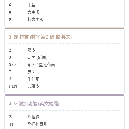
6
中型
8
大字版
9
特大字版
3. 📕 材質 (數字第 2 碼 或 英文)
2
膠皮
3
硬面 (紙面)
5 / ST
布面 / 星光布面
7
皮面
J
牛仔布
PLN
典雅皮
4. ✨ 附加功能 (英文結尾)
Z
附拉鍊
TI
附拇指索引