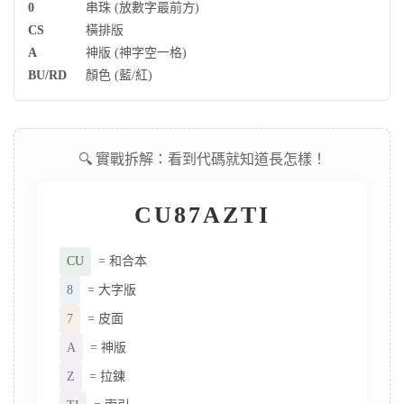
0
串珠 (放數字最前方)
CS
橫排版
A
神版 (神字空一格)
BU/RD
顏色 (藍/紅)
🔍 實戰拆解：看到代碼就知道長怎樣！
CU87AZTI
CU
= 和合本
8
= 大字版
7
= 皮面
A
= 神版
Z
= 拉鍊