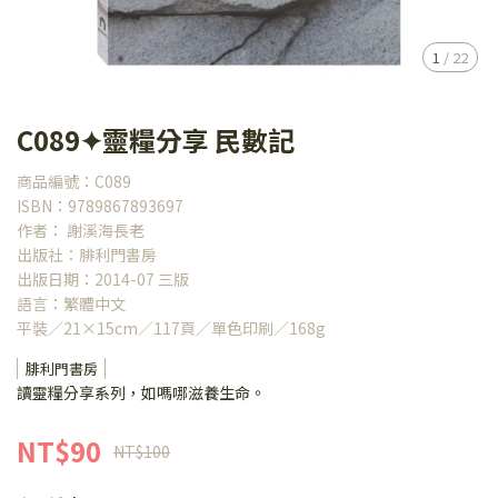
1
/
22
C089✦靈糧分享 民數記
商品編號：C089
ISBN：9789867893697
作者： 謝溪海長老
出版社：腓利門書房
出版日期：2014-07 三版
語言：繁體中文
平裝／21×15cm／117頁／單色印刷／168g
腓利門書房
讀靈糧分享系列，如嗎哪滋養生命。
NT$90
NT$100