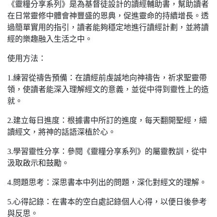
《靈糧分享系列》是為基督徒設計的讀經輔助書，幫助讀者
在日常靈修中體會神豐盛的恩典，促進靈命的持續增長。透
過簡單實用的指引，讀者能夠穩定地進行讀經計劃，並將讀
經的樂趣融入生活之中。
使用方法：
1.練習從禱告預備：在讀經前虔誠地向神禱告，祈求聖靈帶
領，使讀者能深入理解經文的意義，並從中得到靈性上的造
就。
2.建立每日進度：根據書中所訂的進度，每天翻開聖經，細
讀經文，將神的話語深植於心。
3.學習靈性分享：參閱《靈糧分享系列》的屬靈教訓，從中
汲取啟示和鼓勵。
4.問題思考：深思書本中列出的問題，深化對經文的理解。
5.心得記錄：在書本的空白處記錄個人心得，以便日後參考
與反思。