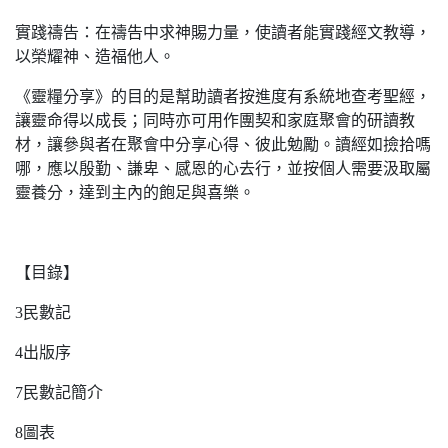
實踐禱告：在禱告中求神賜力量，使讀者能實踐經文教導，
以榮耀神、造福他人。
《靈糧分享》的目的是幫助讀者按進度有系統地查考聖經，
讓靈命得以成長；同時亦可用作團契和家庭聚會的研讀教
材，讓參與者在聚會中分享心得、彼此勉勵。讀經如撿拾嗎
哪，應以殷勤、謙卑、感恩的心去行，並按個人需要汲取屬
靈養分，達到主內的飽足與喜樂。
【目錄】
3民數記
4出版序
7民數記簡介
8圖表