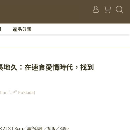
們
產品分類
長地久：在速食愛情時代，找到
 "JP" Pokluda)
8×21×1.3cm／單色印刷／初版／339g