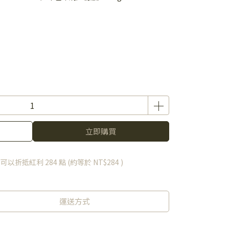
立即購買
 」可以折抵紅利
284
點 (約等於
NT$284
)
運送方式