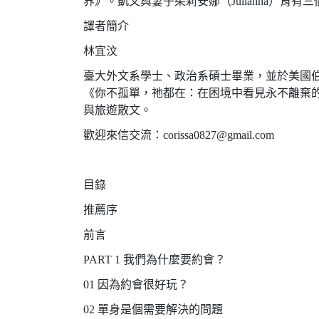
界》。凱文與妻子茱莉安娜（Julianna）育有
譯者簡介
林宜汶
臺大外文系學士、政治系碩士畢業，並於美國伯特利超自然事
《你不孤單，祂都在：在困境中看見永不離棄
與旅遊散文。
歡迎來信交流：corissa0827@gmail.com
目錄
推薦序
前言
PART 1 我們為什麼要約會？
01 因為約會很好玩？
02 單身是個需要解決的問題