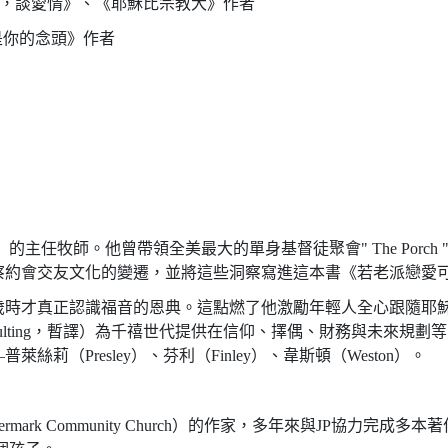
與耶穌一起，談愛情》、《耶穌比宗教大》作者
你就是你的念頭》作者
hurch）的主任牧師。他曾帶領全美最大的單身基督徒聚會" The P
會交友文化的變遷，並將這些洞察寫進這本書《若老派戀愛可以天長
歲時才真正認識福音的恩典。這點燃了他激勵年輕人全心跟隨耶
o Adulting，暫譯）為千禧世代提供在信仰、擇偶、財務與未來
絲莉（Presley）、芬利（Finley）、韋斯頓（Weston）。
ark Community Church）的作家，多年來與JP協力完成