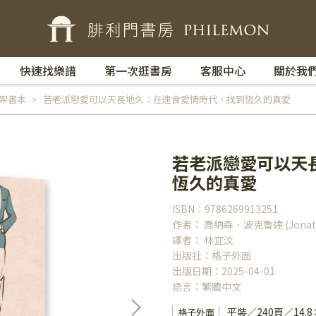
快速找樂譜
第一次逛書房
客服中心
關於我
架書本
若老派戀愛可以天長地久：在速食愛情時代，找到恆久的真愛
若老派戀愛可以天
恆久的真愛
ISBN：9786269913251
作者： 喬納森．波克魯達 (Jonathan
譯者： 林宜汶
出版社：格子外面
出版日期：2025-04-01
語言：繁體中文
平裝／240頁／14.
格子外面