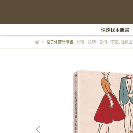
快速找本版書
格子外面外版書
,
代理：婚姻／愛情／家庭
,
近期上