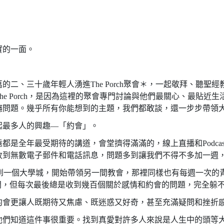
實的一面。
二、三十歲年輕人湧進The Porch聚會＊，一起敬拜、聽聖
e Porch，是因為這裡的聚會專門討論與他們最關心、最貼近
癮問題。幾乎所有你能想到的主題，我們都敢談，還一步步帶領
起最多人的興趣—「約會」。
都是全年最受期待的講道，會堂擠得滿滿的，線上直播和Podca
收到無數電子郵件和電話訊息，問題多到讓我們不得不多加一週
前我搬到一個大學城，開始帶領另一間教會，那裡同樣也有每週一次
隨意提問，但每次最後總是收到幾百個關於感情和約會的問題，完全躲
約會更讓人既期待又焦慮、既迷惑又好奇，甚至充滿疑問和挫折
他們知道這件事很重要。找到真愛對許多人來說是人生中的頭等