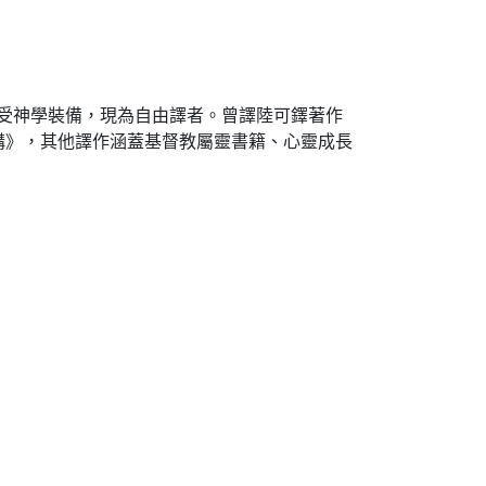
istry）接受神學裝備，現為自由譯者。曾譯陸可鐸著作
講》，其他譯作涵蓋基督教屬靈書籍、心靈成長