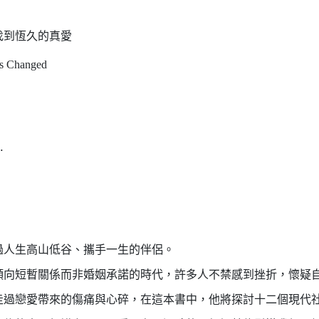
找到恆久的真愛
as Changed
⋯
過人生高山低谷、攜手一生的伴侶。
傾向短暫關係而非婚姻承諾的時代，許多人不禁感到挫折，懷疑
走過戀愛帶來的傷痛與心碎，在這本書中，他將探討十二個現代