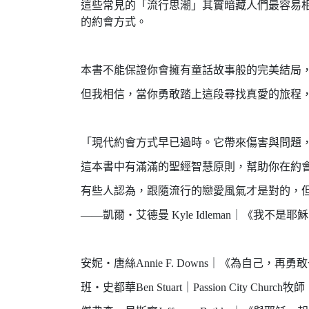
這些常見的「流行思潮」其實暗藏人們最容易
的約會方式。
本書不能保證你會擁有童話故事般的完美結局
但我相信，當你勇敢踏上這段尋找真愛的旅程
「現代約會方式早已過時。它帶來傷害與問題
這本書中有滿滿的聖經智慧原則，幫助你在約
有些人認為，跟隨流行的戀愛風氣才是對的，
——凱爾・艾德曼 Kyle Idleman｜《我不是
安妮・唐絲Annie F. Downs｜《為自己，再
班・史都華Ben Stuart｜Passion City Church牧師