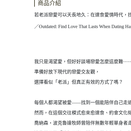
商品介紹
若老派戀愛可以天長地久：在速食愛情時代，
／Outdated: Find Love That Lasts When Dating H
我只是渴望愛，但好好談場戀愛怎麼這麼難
⋯
準備好放下現代的戀愛交友觀，
選擇看似「老派」但真正有效的方式了嗎？
每個人都渴望被愛——找到一個能陪伴自己走
然而，在這個交往模式愈來愈速食、約會文化
喬納森・波克魯達牧師曾陪伴無數年輕單身者