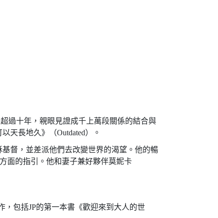
orch "超過十年，親眼見證成千上萬段關係的結合與
地久》（Outdated）。
穌基督，並差派他們去改變世界的渴望。他的暢
規劃等方面的指引。他和妻子兼好夥伴莫妮卡
多本著作，包括JP的第一本書《歡迎來到大人的世