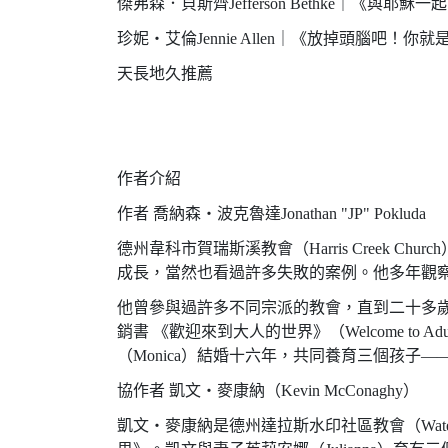
傑弗森．貝斯齊Jefferson Bethke｜《
珍妮・艾倫Jennie Allen｜《放掉頭腦吧！
天長地久推薦
作者介紹
作者 喬納森・波克魯達Jonathan "JP" Pokluda
德州韋科市賀瑞斯溪教會（Harris Creek C
成長，當然也看過許多失敗的案例。他多年觀察約
他曾參與過許多不同宗派的教會，直到二十多
銷書 《歡迎來到大人的世界》（Welcome t
（Monica）結婚十六年，共同養育三個孩子——普萊
協作者 凱文・麥康納（Kevin McConaghy）
凱文・麥康納是德州達拉斯水印社區教會（Waterm