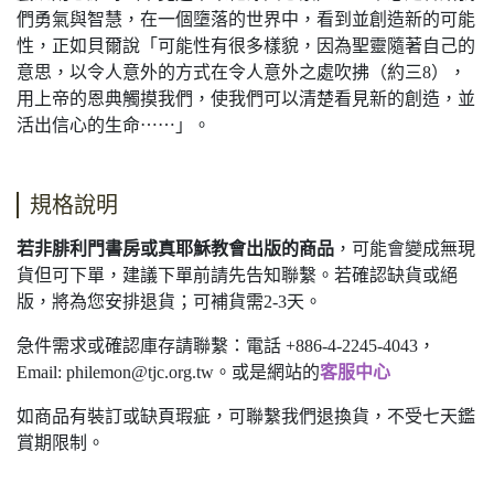
們勇氣與智慧，在一個墮落的世界中，看到並創造新的可能
性，正如貝爾說「可能性有很多樣貌，因為聖靈隨著自己的
意思，以令人意外的方式在令人意外之處吹拂（約三8），
用上帝的恩典觸摸我們，使我們可以清楚看見新的創造，並
活出信心的生命⋯⋯」。
規格說明
若非腓利門書房或真耶穌教會出版的商品
，可能會變成無現
貨但可下單，建議下單前請先告知聯繫。若確認缺貨或絕
版，將為您安排退貨；可補貨需2-3天。
急件需求或確認庫存請聯繫：電話 +886-4-2245-4043，
Email:
philemon@tjc.org.tw
。或是網站的
客服中心
如商品有裝訂或缺頁瑕疵，可聯繫我們退換貨，不受七天鑑
賞期限制。