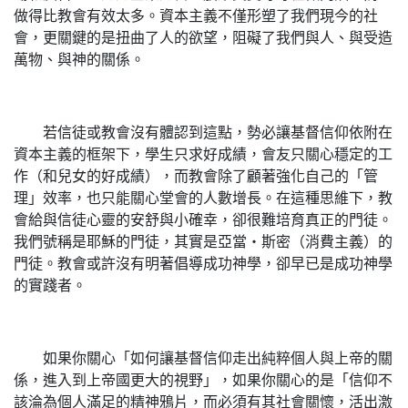
做得比教會有效太多。資本主義不僅形塑了我們現今的社
會，更關鍵的是扭曲了人的欲望，阻礙了我們與人、與受造
萬物、與神的關係。
若信徒或教會沒有體認到這點，勢必讓基督信仰依附在
資本主義的框架下，學生只求好成績，會友只關心穩定的工
作（和兒女的好成績），而教會除了顧著強化自己的「管
理」效率，也只能關心堂會的人數增長。在這種思維下，教
會給與信徒心靈的安舒與小確幸，卻很難培育真正的門徒。
我們號稱是耶穌的門徒，其實是亞當‧斯密（消費主義）的
門徒。教會或許沒有明著倡導成功神學，卻早已是成功神學
的實踐者。
如果你關心「如何讓基督信仰走出純粹個人與上帝的關
係，進入到上帝國更大的視野」，如果你關心的是「信仰不
該淪為個人滿足的精神鴉片，而必須有其社會關懷，活出激