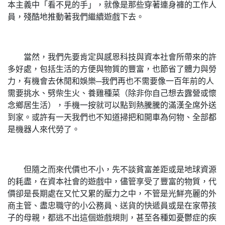
本主義中「看不見的手」，就像是那些穿著連身褲的工作人
員，殘酷地推動著我們繼續遊戲下去。
當然，我們先要肯定與感恩科技與資本社會所帶來的許
多好處，包括生活的方便與物質的豐富，也節省了體力與勞
力，有機會去休閒和娛樂─我們再也不需要像一百年前的人
需要挑水、劈柴生火、養雞種菜（除非你自己想去露營或懷
念鄉居生活），手機一按就可以點到熱騰騰的滿漢全席外送
到家。或許有一天我們也不知道掃把和開車為何物、全部都
是機器人來代勞了。
但隨之而來代價也不小，先不談貧富差距或是地球資源
的耗盡，在資本社會的遊戲中，儘管享受了豐富的物質，代
價卻是長期處在又忙又累的壓力之中，不管是光鮮亮麗的外
商主管、盡忠職守的小公務員、送貨的快遞員或是在家帶孩
子的母親，都逃不出這個遊戲規則，甚至各種如憂鬱症的疾