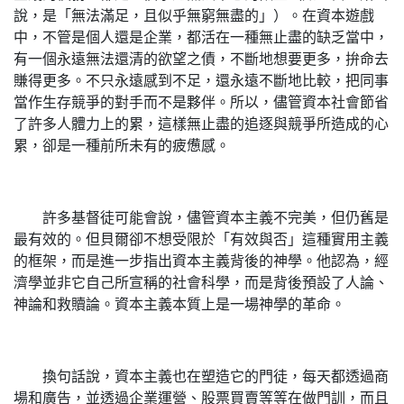
說，是「無法滿足，且似乎無窮無盡的」）。在資本遊戲
中，不管是個人還是企業，都活在一種無止盡的缺乏當中，
有一個永遠無法還清的欲望之債，不斷地想要更多，拚命去
賺得更多。不只永遠感到不足，還永遠不斷地比較，把同事
當作生存競爭的對手而不是夥伴。所以，儘管資本社會節省
了許多人體力上的累，這樣無止盡的追逐與競爭所造成的心
累，卻是一種前所未有的疲憊感。
許多基督徒可能會說，儘管資本主義不完美，但仍舊是
最有效的。但貝爾卻不想受限於「有效與否」這種實用主義
的框架，而是進一步指出資本主義背後的神學。他認為，經
濟學並非它自己所宣稱的社會科學，而是背後預設了人論、
神論和救贖論。資本主義本質上是一場神學的革命。
換句話說，資本主義也在塑造它的門徒，每天都透過商
場和廣告，並透過企業運營、股票買賣等等在做門訓，而且