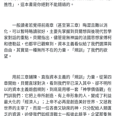
進性」，這本書是你絕對不能錯過的。
一般讀者若覺得前兩章（甚至第三章）晦澀且難以消
化，可以暫時略讀就好，主要先掌握到貝爾想與後現代哲學
家對話的重點。貝爾指出，儘管是無神論的法國思想家傅柯
和德勒茲，也都早已觀察到，資本主義看似給了我們選擇與
自由，其實是一種無所不在的力量，「規訓」了我們的欲
望。
用前三章鋪陳、直指資本主義的「規訓」力量，從第四
章開始，貝爾直球對決，看到我們早已深入其中、卻不明所
以的資本主義遊戲規則，到底是用哪一套「神學價值觀」在
門訓我們：它把上帝所創造、有上帝形象的人，變成了利益
最大化的「經濟人」；上帝不必再是創造美好世界、又拯救
世界的主宰了，而是一位吝嗇又缺席的神，只分配給人類匱
乏的資源，迫使我們如經濟戰士一般彼此競爭，企望那隻無