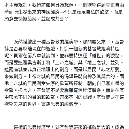
本主義規訓，我們該如何具體想像，一個欲望得到真正自由
時而所生發出來的神國經濟─不只是滿足自私的欲望，而是
願意去慷慨給與，並促成共善？
既然描繪出一種基督教的經濟學，那問題又來了，基督
徒是否要脫離現在的遊戲，打造一個新的基督教經濟特區
呢？貝爾在第八章就談到，並非要持這種「離世」的觀點，
而是要追隨奧古斯丁將「上帝之城」與「地上之城」並列。
這兩座城並非真正地理上的劃分，而是以居民「心之所愛」
來做劃分。上帝之城的居民的渴望是朝向神及其鄰舍的，而
地上之城的居民則受失序的欲望所控制，朝向自己無止盡的
欲望。換言之，基督徒不是要脫離這個經濟體系，而是在其
中帶著不同的目的和欲望，帶來不同的實踐。基督徒要在這
欲望失序的世界，實踐恩典的經濟學。
這樣的恩典經濟學，對基督徒帶來的挑戰是大的，成為