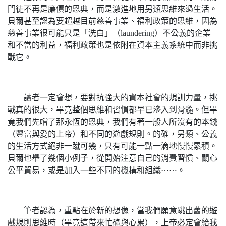
門徒不再是廉價的恩典，而是激進地用另類思維來過生活。
貝爾甚至認為要超越目前慈善事業、福利政策的思維，因為
慈善事業很可能只是「洗白」（laundering）不公義的企業
和不當的利益，福利政策也是依附在資本主義系統中而非挑
戰它。
讀者一定會想，要對抗強大的資本社會的規訓力量，挑
戰真的很大，畢竟整個思維和習慣都早已滲入到骨髓。但畢
竟我們先嚐了那永恆的恩典，我們有著一般人所沒有的本錢
（豐富與愛的上帝）和不同的遊戲規則。的確，另類、公義
的生活方式絕非一蹴可幾，只有可能一點一滴地慢慢累積。
貝爾也舉了幾個小例子，從開始注意自己的消費習慣、關心
公平貿易，或是加入一些不同的機構和組織⋯⋯。
筆者認為，重點在於新的想像，當我們願意跳出舊的遊
戲規則思維時（畢竟這帶來忙碌與心累），上帝必定會給我