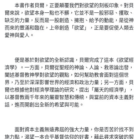
本書作者貝爾，正要顛覆我們對欲望的刻板印象。對貝
爾來說，欲望本身一點也不髒，它並不是一股邪惡、攫取、
缺乏的力量，反而是一股創造、擁抱、給予的動能，是從神
而來的豐滿和臨在，上帝創造「欲望」，正是要促使人類去
愛神與愛人。
便是基於對欲望的全新認識，貝爾完成了這本《欲望經
濟學》。一方面，貝爾從聖經的神論、人論、救恩論出發，
闡述基督教神學對欲望的觀點，如何幫助教會面對這個世
界，乃至於深深影響世界的經濟和政治力量；另一方面，貝
爾也根據他對經濟學理論的研究，提出「屬天的經濟學」，
以基督教兩千年來的屬靈智慧和傳統，與當前的資本主義對
話，進而開創出全新的希望與可能。
面對資本主義無遠弗屆的強大力量，你是否苦於找不到
施力點，渴望一本合乎基督信仰的好書，藉此尋求突破的契