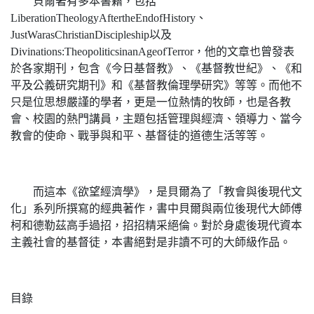
貝爾著有多本書籍，包括
LiberationTheologyAftertheEndofHistory、
JustWarasChristianDiscipleship以及
Divinations:TheopoliticsinanAgeofTerror，他的文章也曾發表
於各家期刊，包含《今日基督教》、《基督教世紀》、《和
平及公義研究期刊》和《基督教倫理學研究》等等。而他不
只是位思想嚴謹的學者，更是一位熱情的牧師，也是各教
會、校園的熱門講員，主題包括管理與經濟、領導力、當今
教會的使命、戰爭與和平、基督徒的道德生活等等。
而這本《欲望經濟學》，是貝爾為了「教會與後現代文
化」系列所撰寫的經典著作，書中貝爾與兩位後現代大師傅
柯和德勒茲高手過招，招招精采絕倫。對於身處後現代資本
主義社會的基督徒，本書絕對是非讀不可的大師級作品。
目錄