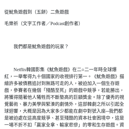
從魷魚遊戲到（五餅）二魚遊戲
毛樂祈（文字工作者／Podcast創作者）
我們都是魷魚遊戲的玩家？
Netflix韓國影集《魷魚遊戲》在二○二一年時全球爆
紅，一舉奪得九十個國家的收視排行第一。《魷魚遊戲》描
繪許多被債務追討到無路可走的人，被迫加入一個生存遊
戲，參賽者在幾個「殘酷至死」的遊戲中競爭，若能勝出，
將獲得隨著他人犧牲而不斷墊高的巨額獎金。除了優秀的視
覺藝術、暴力美學與緊湊的劇情外，這部韓劇之所以引起全
球迴響，大概是因為大家多少都能在劇中對號入座─我們都
是被迫處在這高度競爭、甚至殘酷的資本社會困境中，這是
一場不折不扣「贏家全拿、輸家悲慘」的零和生存遊戲。資