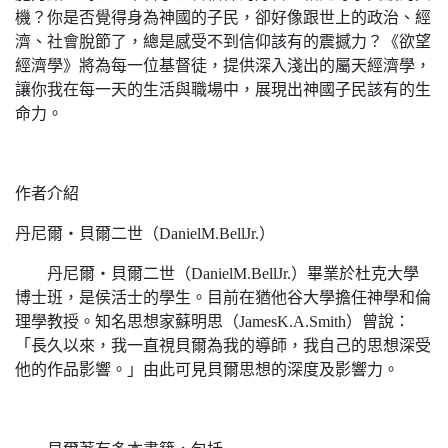
機？你是否覺得身為神國的子民，卻好像跟世上的政治、經
濟、社會脫節了，總是感受不到信仰該有的震撼力？《欲望
經濟學》將為每一位基督徒，提供深入淺出的屬天經濟學，
讓你我在每一天的生活與職場中，展現出神國子民該有的生
命力。
作者介紹
丹尼爾‧貝爾二世（DanielM.BellJr.）
丹尼爾‧貝爾二世（DanielM.BellJr.）畢業於杜克大學
博士班，是侯活士的學生。目前在猶他谷大學擔任神學和倫
理學教授。知名思想家蘇明思（JamesK.A.Smith）曾說：
「長久以來，我一直視貝爾為我的導師，我自己的思想深受
他的作品影響。」由此可見貝爾思想的深度及影響力。