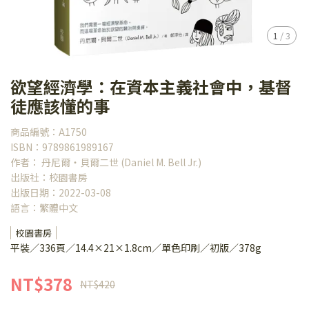
1
/
3
欲望經濟學：在資本主義社會中，基督
徒應該懂的事
商品編號：A1750
ISBN：9789861989167
作者： 丹尼爾‧貝爾二世 (Daniel M. Bell Jr.)
出版社：校園書房
出版日期：2022-03-08
語言：繁體中文
校園書房
平裝／336頁／14.4×21×1.8cm／單色印刷／初版／378g
NT$378
NT$420