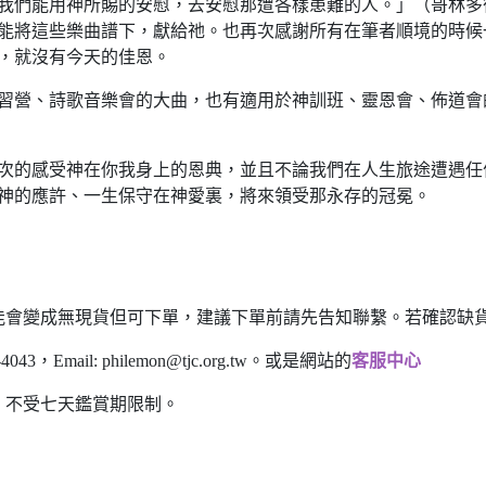
們能用神所賜的安慰，去安慰那遭各樣患難的人。」（哥林多後書
能將這些樂曲譜下，獻給祂。也再次感謝所有在筆者順境的時候
，就沒有今天的佳恩。
習營、詩歌音樂會的大曲，也有適用於神訓班、靈恩會、佈道會
次的感受神在你我身上的恩典，並且不論我們在人生旅途遭遇任
神的應許、一生保守在神愛裏，將來領受那永存的冠冕。
能會變成無現貨但可下單，建議下單前請先告知聯繫。若確認缺貨
43，Email:
philemon@tjc.org.tw
。或是網站的
客服中心
，不受七天鑑賞期限制。