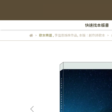
快速找本版書
歌本樂譜
,
李佳恩姊妹作品
,
本版：創作詩歌本