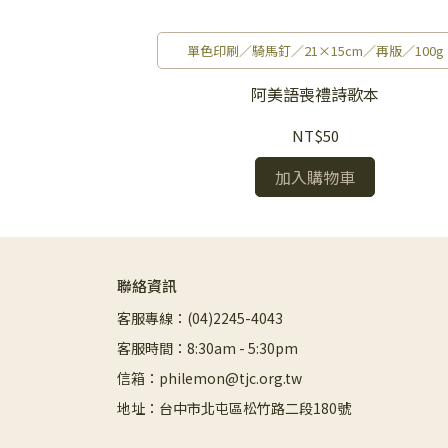
作背景
單色印刷／騎馬釘／21×15cm／再版／100g
恩創作詩歌本3
阿美語喪禮詩歌本
NT$50
加入購物車
聯絡資訊
客服專線：(04)2245-4043
客服時間：8:30am - 5:30pm
信箱：philemon@tjc.org.tw
地址：台中市北屯區松竹路二段180號