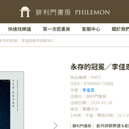
快速找樂譜
第一次逛書房
客服中心
關於我
永存的冠冕／李佳恩創作詩歌本2
永存的冠冕／李佳
商品編號：PH03
ISBN：9789869770088
作者：
李佳恩
出版社：腓利門書房
出版日期：2020-01-20
語言：繁體中文
144頁／平裝／雙色印刷／21×28
創作詩歌樂譜＆創
腓利門書房