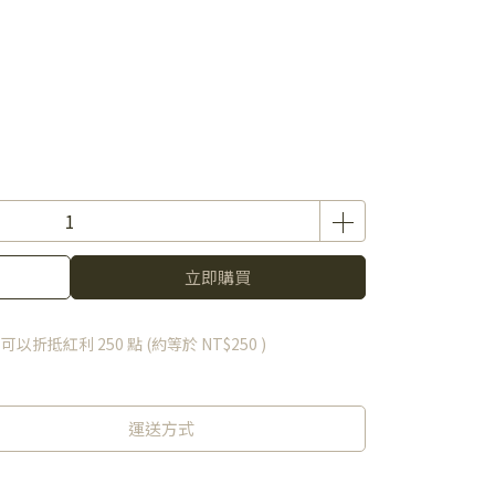
立即購買
 」可以折抵紅利
250
點 (約等於
NT$250
)
運送方式