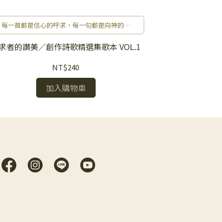
每一首都是信心的呼求，每一句都是向神的回
創作
音。
求者的讚美／創作詩歌精選集歌本 VOL.1
不怕黑夜行的
NT$240
加入購物車