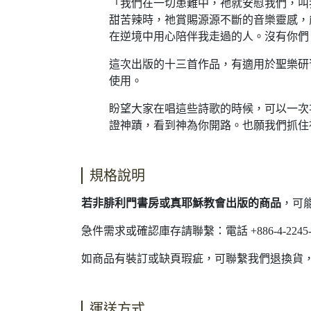
「我們在一切患難中，祂就安慰我們，叫我
甜苦辣時，祂賞賜源源不斷的音樂靈感，
在逆境中用心陪伴我走過的人。沒有你們
這次出版的十三首作品，有適用於聖樂研
使用。
盼望大家在唱這些詩歌的時候，可以一次
證神蹟，看到神為你開路。也願我們抓住
規格說明
若非腓利門書房或真耶穌教會出版的商品
，可
急件需求或確認庫存請聯繫：電話 +886-4-2245-40
如商品有裝訂或缺頁瑕疵，可聯繫我們退換貨
運送方式