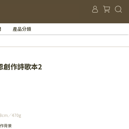
們
產品分類
恩創作詩歌本2
cm／470g
作背景