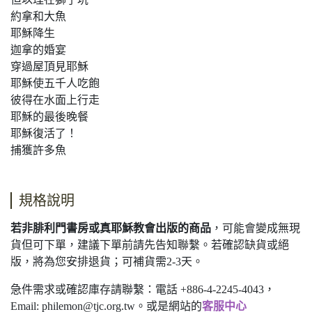
約拿和大魚
耶穌降生
迦拿的婚宴
穿過屋頂見耶穌
耶穌使五千人吃飽
彼得在水面上行走
耶穌的最後晚餐
耶穌復活了！
捕獲許多魚
規格說明
若非腓利門書房或真耶穌教會出版的商品
，可能會變成無現
貨但可下單，建議下單前請先告知聯繫。若確認缺貨或絕
版，將為您安排退貨；可補貨需2-3天。
急件需求或確認庫存請聯繫：電話 +886-4-2245-4043，
Email:
philemon@tjc.org.tw
。或是網站的
客服中心