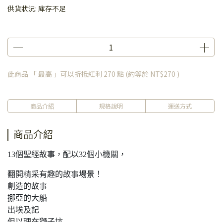
供貨狀況:
庫存不足
此商品 「 最高 」可以折抵紅利
270
點 (約等於
NT$270
)
商品介紹
規格說明
運送方式
商品介紹
13個聖經故事，配以32個小機關，
翻開精采有趣的故事場景！
創造的故事
挪亞的大船
出埃及記
但以理在獅子坑