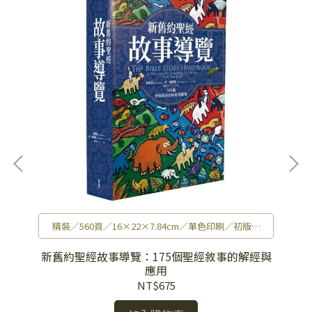
精裝／560頁／16×22×7.84cm／單色印刷／初版／
920g
新舊約聖經故事導覽：175個聖經敘事的解經與
應用
NT$675