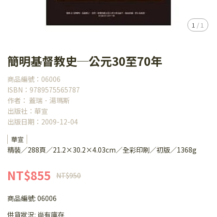
1
/
1
簡明基督教史─公元30至70年
商品編號：06006
ISBN：9789575565787
作者： 蓋瑞．湯瑪斯
出版社：華宣
出版日期：2009-12-04
華宣
精裝／288頁／21.2×30.2×4.03cm／全彩印刷／初版／1368g
NT$855
NT$950
商品編號:
06006
供貨狀況:
尚有庫存