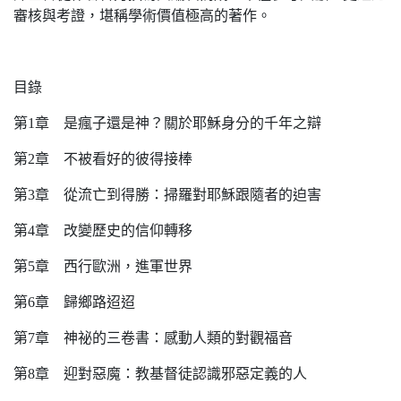
審核與考證，堪稱學術價值極高的著作。
目錄
第1章 是瘋子還是神？關於耶穌身分的千年之辯
第2章 不被看好的彼得接棒
第3章 從流亡到得勝：掃羅對耶穌跟隨者的迫害
第4章 改變歷史的信仰轉移
第5章 西行歐洲，進軍世界
第6章 歸鄉路迢迢
第7章 神祕的三卷書：感動人類的對觀福音
第8章 迎對惡魔：教基督徒認識邪惡定義的人