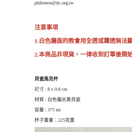
philemon@tjc.org.tw
注意事項
1.白色牆面的教會用全透或霧透無
2.本商品非現貨，一律收到訂單後開
貝瓷馬克杯
尺寸 : 8 x 9.8 cm
材質 : 白色偏米黃貝瓷
容量 : 375 ml
杯子重量：225克重