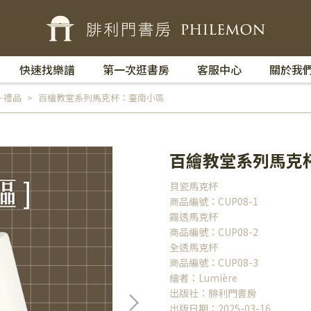
快速找樂譜
第一次逛書房
客服中心
關於我
－禮品
百繪教堂系列馬克杯：臺南小區
百繪教堂系列馬克
貝瓷馬克杯
商品編號：CUP08-1
霧透馬克杯
商品編號：CUP08-2
全透馬克杯
商品編號：CUP08-3
繪者：Lumière
出版社：腓利門書房
出版日期：2025-03-16