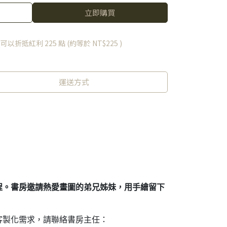
立即購買
 」可以折抵紅利
225
點 (約等於
NT$225
)
運送方式
程。書房邀請熱愛畫圖的弟兄姊妹，用手繪留下
客製化需求，請聯絡書房主任：