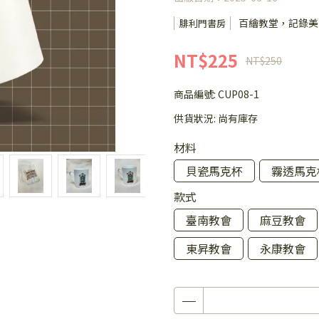
百繪教堂，記錄美
腓利門書房
NT$225
NT$250
商品編號:
CUP08-1
供貨狀況:
尚有庫存
材料
貝瓷馬克杯
霧透馬克
款式
臺南教會
麻豆教會
東昇教會
永康教會