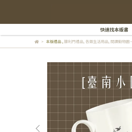
快速找本版書
本版禮品
,
腓利門禮品
,
各類生活用品
,
閱讀動物園