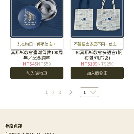
別在胸口，傳承信念。
不管語言多麼不同，信主的
心始終相同。
真耶穌教會臺灣傳教100周
TJC真耶穌教會多語言(帆
年／紀念胸章
布包/帆布袋)
NT$45
NT$50
NT$199
NT$250
加入購物車
加入購物車
1
2
3
1
聯絡資訊