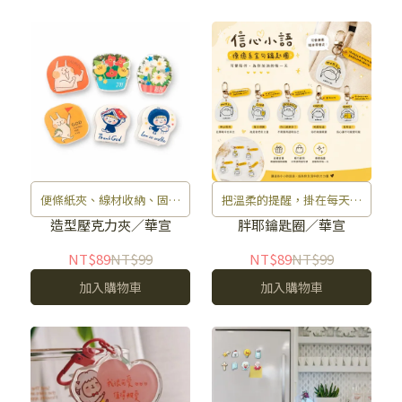
便條紙夾、線材收納、固定
把溫柔的提醒，掛在每天都
書本，也可作為裝飾夾在小
會拿起的鑰匙上。
造型壓克力夾／華宣
胖耶鑰匙圈／華宣
盒子上
NT$89
NT$99
NT$89
NT$99
加入購物車
加入購物車