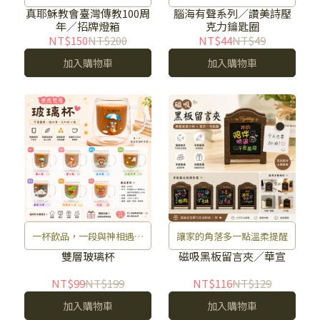
牌！
真耶穌教會臺灣傳教100周
腦海有聲系列／讚美詩壓
年／招牌燈箱
克力鑰匙圈
NT$150
NT$200
NT$44
NT$49
加入購物車
加入購物車
一杯飲品，一段與神相遇的
讓家的角落多一點溫柔提醒
時光。
雙層玻璃杯
磁吸黑板留言夾／華宣
NT$99
NT$199
NT$116
NT$129
加入購物車
加入購物車