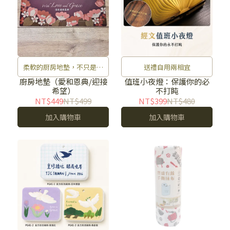
柔軟的厨房地墊，不只是觸
送禮自用兩相宜
感，更是一份溫柔的體貼。
廚房地墊（愛和恩典/迎接
值班小夜燈：保護你的必
希望）
不打盹
NT$449
NT$499
NT$399
NT$480
加入購物車
加入購物車