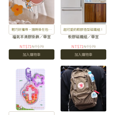
輕巧好攜帶，隨時掛在包包
超可愛的軟膠造型磁鐵組！
或鑰匙
福氣羊滴膠掛飾／華宣
軟膠磁鐵組／華宣
NT$71
NT$79
NT$71
NT$79
加入購物車
加入購物車