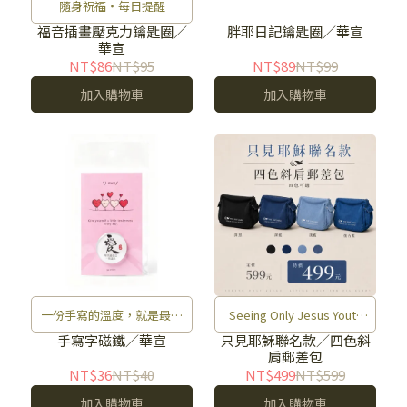
隨身祝福・每日提醒
福音插畫壓克力鑰匙圈／
胖耶日記鑰匙圈／華宣
華宣
NT$86
NT$95
NT$89
NT$99
加入購物車
加入購物車
一份手寫的溫度，就是最貼
Seeing Only Jesus Youth
心的陪伴！
Fellowship
手寫字磁鐵／華宣
只見耶穌聯名款／四色斜
肩郵差包
NT$36
NT$40
NT$499
NT$599
加入購物車
加入購物車