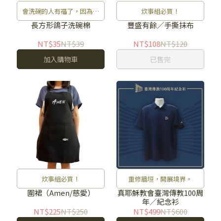
會洗碗的人有福了，因為乾
炊事組必買！
淨的碗盤是他們的。
長方形鴿子洗碗棉
豐盛有餘／手撕抹布
NT$35
NT$39
NT$108
NT$120
加入購物車
已售完
重修牆垣，開展境界。
炊事組必買！
真耶穌教會臺灣傳教100周
圍裙（Amen/慈愛）
年／紀念衫
NT$499
NT$600
NT$225
NT$250