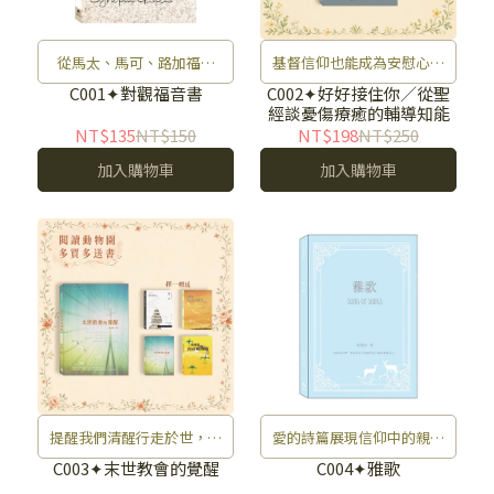
從馬太、馬可、路加福音
基督信仰也能成為安慰心靈
中，逐一看見基督的全貌。
的力量。
C001✦對觀福音書
C002✦好好接住你／從聖
經談憂傷療癒的輔導知能
NT$135
NT$150
NT$198
NT$250
加入購物車
加入購物車
提醒我們清醒行走於世，迎
愛的詩篇展現信仰中的親密
接主的日子。
美好。
C003✦末世教會的覺醒
C004✦雅歌