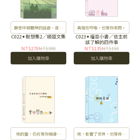
靜思中傾聽神的話語，滋養
真理在呼喚，也等你來問。
靈魂。
C022✦默想集2／順道文集
C023✦福音小書／信主前
該了解的四件事
NT$270
NT$300
NT$135
NT$150
加入購物車
加入購物車
祂的靈，仍在等你親身感
祂，影響了世界，也等待被