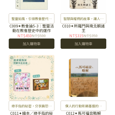
聖靈如風，引領教會歷代的
智慧與權柄的故事，讓人深
腳步。
思。
C009✦教會論5-3：聖靈活
C010✦所羅門與南北朝諸
動在教會歷史中的運作
王
NT$450
NT$500
NT$315
NT$350
加入購物車
加入購物車
綠手指的秘密，分享饒恕的
僕人的行動彰顯基督的力
故事。
量。
C011✦繪本／綠手指的秘
C012✦馬可福音略解