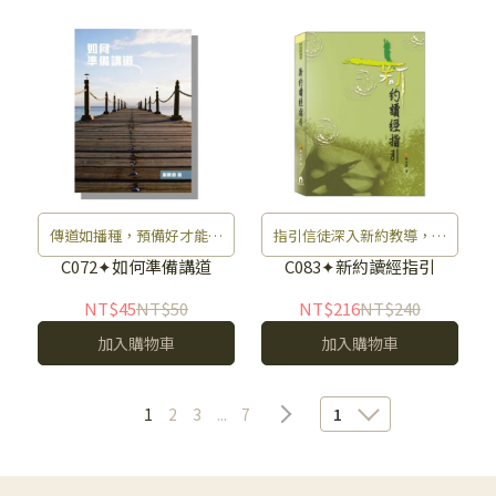
傳道如播種，預備好才能收
指引信徒深入新約教導，建
成滿滿。
造信仰基礎。
C072✦如何準備講道
C083✦新約讀經指引
NT$45
NT$50
NT$216
NT$240
加入購物車
加入購物車
1
2
3
...
7
1