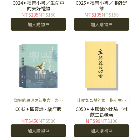
受。
你認識。
C024✦福音小書／生命中
C025✦福音小書／耶穌是
的美好禮物
誰
NT$135
NT$150
NT$135
NT$150
加入購物車
加入購物車
聖靈的恩典更新生命，帶來
比喻如智慧的燈，指引生命
力量。
方向。
C043✦聖靈論 - 增訂版
C050✦主耶穌的比喻／林
獻生長老著
NT$450
NT$500
NT$90
NT$100
加入購物車
加入購物車