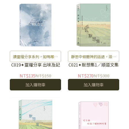
讀靈糧分享系列，如嗎哪滋
靜思中傾聽神的話語，滋養
養生命。
靈魂。
C019✦靈糧分享 出埃及記
C021✦默想集1／順道文集
NT$135
NT$150
NT$270
NT$300
加入購物車
加入購物車