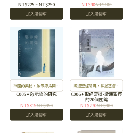
NT$225
~
NT$250
NT$90
NT$100
加入購物車
加入購物車
神國的奧秘，啟示錄揭開未
讀通聖經關鍵，掌握基督信
來之光。
仰重點。
C005✦啟示錄的研究
C006✦聖經要道-讀通聖經
的20個關鍵
NT$315
NT$350
NT$270
NT$300
加入購物車
加入購物車