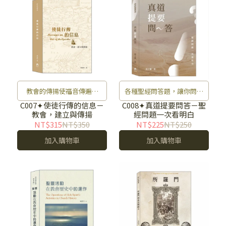
教會的傳揚使福音傳遍大
各種聖經問答題，讓你問題
地。
一次看明白。
C007✦使徒行傳的信息－
C008✦真道提要問答－聖
教會，建立與傳揚
經問題一次看明白
NT$315
NT$350
NT$225
NT$250
加入購物車
加入購物車