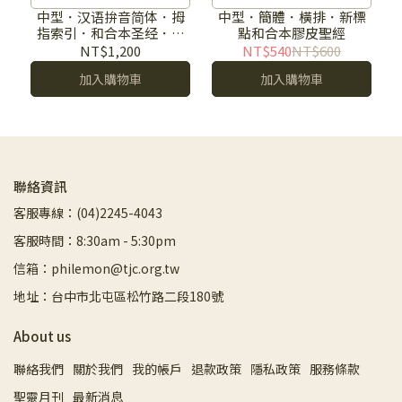
中型．汉语拚音简体．拇
中型．簡體．橫排．新標
指索引．和合本圣经．簡
點和合本膠皮聖經
體拼音
NT$1,200
NT$540
NT$600
加入購物車
加入購物車
聯絡資訊
客服專線：(04)2245-4043
客服時間：8:30am - 5:30pm
信箱：philemon@tjc.org.tw
地址：台中市北屯區松竹路二段180號
About us
聯絡我們
關於我們
我的帳戶
退款政策
隱私政策
服務條款
聖靈月刊
最新消息