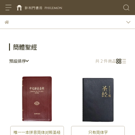
簡體聖經
預設排序
共 2 件商品
唯一一本拼音简体对照圣经
只有简体字