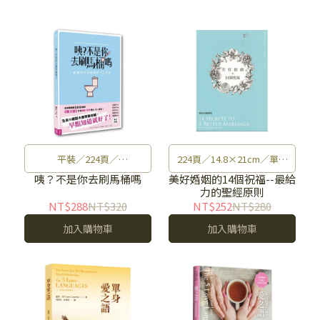
平裝／224頁／
224頁／14.8×21cm／單色
14.8×21×1.05cm／雙色印
印刷／366g
咦？不是你去刷馬桶嗎
美好婚姻的14個祝福--最給
力的聖經原則
刷／初版／310g
NT$288
NT$320
NT$252
NT$280
加入購物車
加入購物車