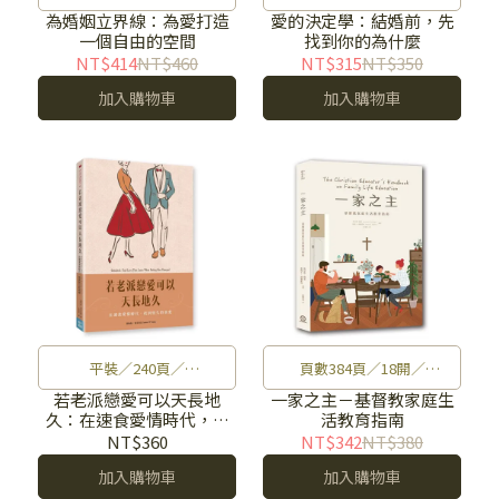
14.4×21×1.7cm／單色印
14.8×21×1.3cm／單色印
為婚姻立界線：為愛打造
愛的決定學：結婚前，先
一個自由的空間
找到你的為什麼
刷／初版／400g
刷／初版／364g
NT$414
NT$460
NT$315
NT$350
加入購物車
加入購物車
平裝／240頁／
頁數384頁／18開／
14.8×21×1.3cm／單色印
228×153mm／雙色印刷／
若老派戀愛可以天長地
一家之主－基督教家庭生
久：在速食愛情時代，找
活教育指南
刷／初版／339g
平裝／600g
到恆久的真愛
NT$360
NT$342
NT$380
加入購物車
加入購物車