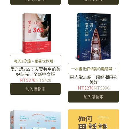
每天1分鐘，跟著世界知名
婚姻諮商專家，讓愛的表達
一本書化解相愛的難題與挑
愛之語365：夫妻共享的美
好時光／全新中文版
擊中心坎！
戰
男人愛之語：讓婚姻再次
NT$378
NT$420
美好
NT$270
NT$300
加入購物車
加入購物車