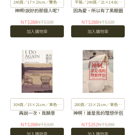
240頁／17×23cm／雙色印
平裝／240頁／21×14.8cm
刷／428g
／雙色印刷／初版／340g
神啊!說好的那個人呢?
因為愛，所以有了黑眼圈
NT$288
NT$320
NT$288
NT$320
加入購物車
加入購物車
304頁／15×21cm／單色印
280頁／15×21cm／單色印
刷／320g
刷／320g
再說一次，我願意
神啊！誰是我的理想伴侶
NT$288
NT$320
NT$252
NT$280
加入購物車
加入購物車