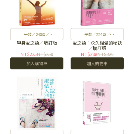
平裝／240頁／
平裝／224頁／
14.8×21×1.4cm／雙色印
14.8×21×1.5cm／雙色印
單身愛之語／增訂版
愛之語：永久相愛的秘訣
／增訂版
刷／增訂版／348g
刷／初版／300g
NT$225
NT$250
NT$288
NT$320
加入購物車
加入購物車