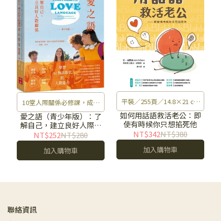
平裝／255頁／14.8×21 cm
10堂人際關係必修課，成為
／單色印刷／初版／360g
如何用話語救活老公：即
更好的自己
愛之語（青少年版）：了
使有時候你只想掐死他
解自己，建立良好人際關
NT$342
NT$380
係
NT$252
NT$280
加入購物車
加入購物車
聯絡資訊